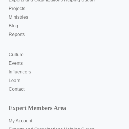
Projects
Ministries
Blog
Reports
Culture
Events
Influencers
Learn
Contact
Expert Members Area
My Account