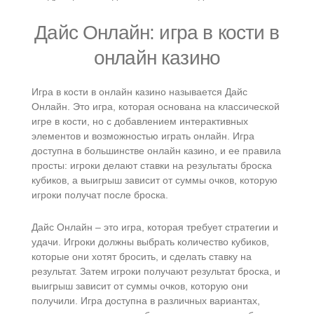
Дайс Онлайн: игра в кости в
онлайн казино
Игра в кости в онлайн казино называется Дайс
Онлайн. Это игра, которая основана на классической
игре в кости, но с добавлением интерактивных
элементов и возможностью играть онлайн. Игра
доступна в большинстве онлайн казино, и ее правила
просты: игроки делают ставки на результаты броска
кубиков, а выигрыш зависит от суммы очков, которую
игроки получат после броска.
Дайс Онлайн – это игра, которая требует стратегии и
удачи. Игроки должны выбрать количество кубиков,
которые они хотят бросить, и сделать ставку на
результат. Затем игроки получают результат броска, и
выигрыш зависит от суммы очков, которую они
получили. Игра доступна в различных вариантах,