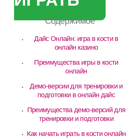
Содержимое
Дайс Онлайн: игра в кости в
онлайн казино
Преимущества игры в кости
онлайн
Демо-версии для тренировки и
подготовки в онлайн дайс
Преимущества демо-версий для
тренировки и подготовки
Как начать играть в кости онлайн