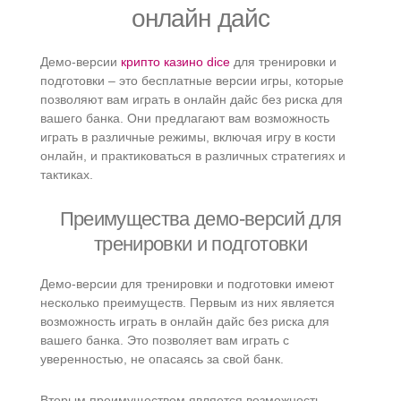
онлайн дайс
Демо-версии
крипто казино dice
для тренировки и
подготовки – это бесплатные версии игры, которые
позволяют вам играть в онлайн дайс без риска для
вашего банка. Они предлагают вам возможность
играть в различные режимы, включая игру в кости
онлайн, и практиковаться в различных стратегиях и
тактиках.
Преимущества демо-версий для
тренировки и подготовки
Демо-версии для тренировки и подготовки имеют
несколько преимуществ. Первым из них является
возможность играть в онлайн дайс без риска для
вашего банка. Это позволяет вам играть с
уверенностью, не опасаясь за свой банк.
Вторым преимуществом является возможность