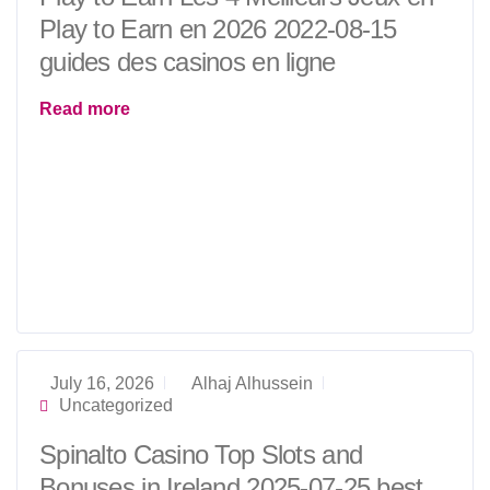
Play to Earn en 2026 2022-08-15
guides des casinos en ligne
Read more
July 16, 2026
Alhaj Alhussein
Uncategorized
Spinalto Casino Top Slots and
Bonuses in Ireland 2025-07-25 best