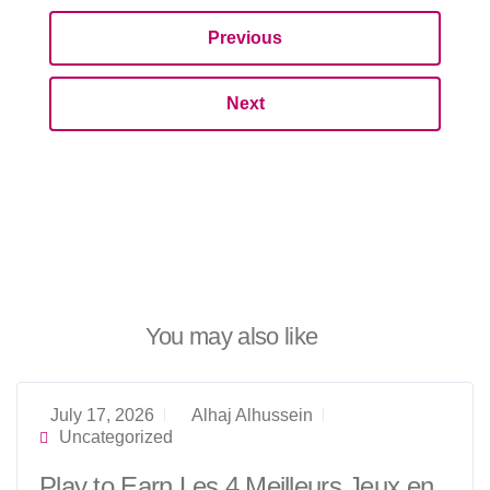
Previous
Next
You may also like
July 17, 2026
Alhaj Alhussein
Uncategorized
Play to Earn Les 4 Meilleurs Jeux en