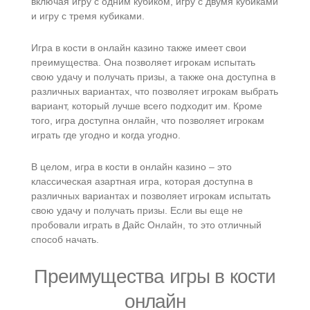
включая игру с одним кубиком, игру с двумя кубиками
и игру с тремя кубиками.
Игра в кости в онлайн казино также имеет свои
преимущества. Она позволяет игрокам испытать
свою удачу и получать призы, а также она доступна в
различных вариантах, что позволяет игрокам выбрать
вариант, который лучше всего подходит им. Кроме
того, игра доступна онлайн, что позволяет игрокам
играть где угодно и когда угодно.
В целом, игра в кости в онлайн казино – это
классическая азартная игра, которая доступна в
различных вариантах и позволяет игрокам испытать
свою удачу и получать призы. Если вы еще не
пробовали играть в Дайс Онлайн, то это отличный
способ начать.
Преимущества игры в кости
онлайн