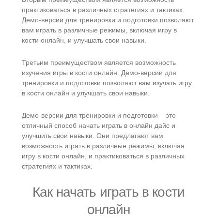
практиковаться в различных стратегиях и тактиках.
Демо-версии для тренировки и подготовки позволяют
вам играть в различные режимы, включая игру в
кости онлайн, и улучшать свои навыки.
Третьим преимуществом является возможность
изучения игры в кости онлайн. Демо-версии для
тренировки и подготовки позволяют вам изучать игру
в кости онлайн и улучшать свои навыки.
Демо-версии для тренировки и подготовки – это
отличный способ начать играть в онлайн дайс и
улучшить свои навыки. Они предлагают вам
возможность играть в различные режимы, включая
игру в кости онлайн, и практиковаться в различных
стратегиях и тактиках.
Как начать играть в кости
онлайн