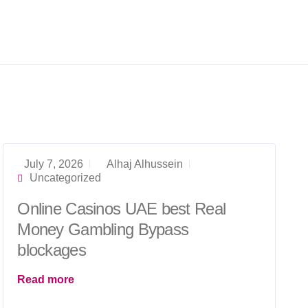
July 7, 2026
Alhaj Alhussein
Uncategorized
Online Casinos UAE best Real
Money Gambling Bypass
blockages
Read more