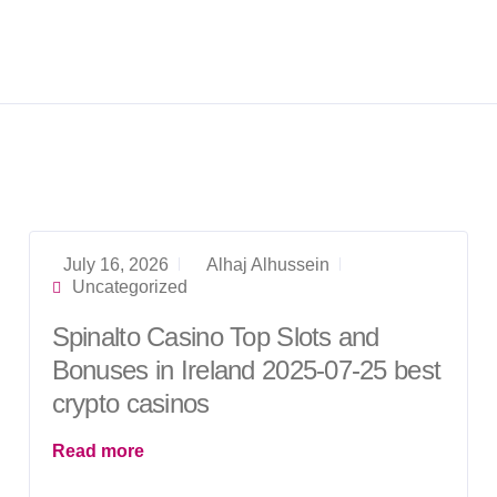
July 16, 2026
Alhaj Alhussein
Uncategorized
Spinalto Casino Top Slots and
Bonuses in Ireland 2025-07-25 best
crypto casinos
Read more