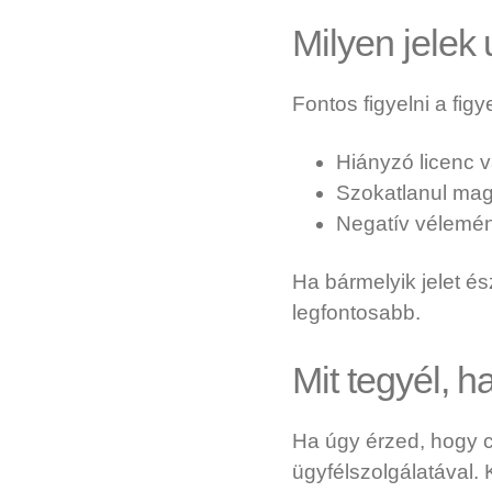
Milyen jelek
Fontos figyelni a fi
Hiányzó licenc 
Szokatlanul mag
Negatív vélemén
Ha bármelyik jelet é
legfontosabb.
Mit tegyél, h
Ha úgy érzed, hogy cs
ügyfélszolgálatával.