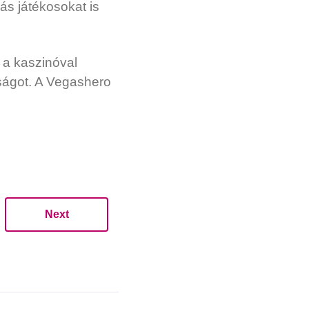
ás játékosokat is
 a kaszinóval
nságot. A Vegashero
Next