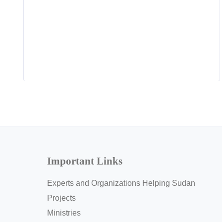
Important Links
Experts and Organizations Helping Sudan
Projects
Ministries