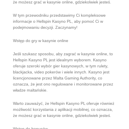
że możesz grać w kasynie online, gdziekolwiek jesteś.
W tym przewodniku przedstawimy Ci kompleksowe
informacje o Hellspin Kasyno PL, aby pomoć Ci w
podejmowaniu decyzji. Zaczynamy!
Wstęp do gry w kasynie online
Jeśli szukasz sposobu, aby zagrać w kasynie online, to
Hellspin Kasyno PL jest idealnym wyborem. Kasyno
oferuje szeroki wybór gier kasynowych, w tym rulety,
blackjacka, video pokerów i wiele innych. Kasyno jest
licencjonowane przez Malta Gaming Authority, co
oznacza, że jest ono regulowane i monitorowane przez
władze maltańskie.
Warto zauważyć, że Hellspin Kasyno PL oferuje również
możliwość korzystania z aplikacji mobilnej, co oznacza,
że możesz grać w kasynie online, gdziekolwiek jesteś.
Wstęp do bonusów