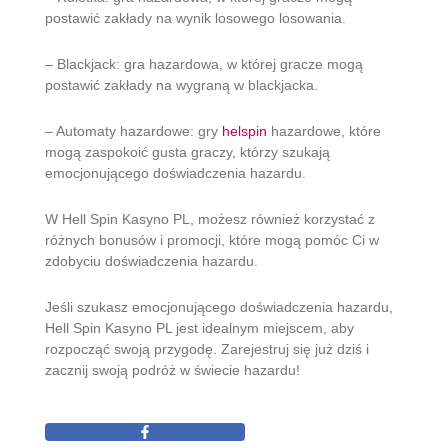
postawić zakłady na wynik losowego losowania.
– Blackjack: gra hazardowa, w której gracze mogą
postawić zakłady na wygraną w blackjacka.
– Automaty hazardowe: gry
helspin
hazardowe, które
mogą zaspokoić gusta graczy, którzy szukają
emocjonującego doświadczenia hazardu.
W Hell Spin Kasyno PL, możesz również korzystać z
różnych bonusów i promocji, które mogą pomóc Ci w
zdobyciu doświadczenia hazardu.
Jeśli szukasz emocjonującego doświadczenia hazardu,
Hell Spin Kasyno PL jest idealnym miejscem, aby
rozpocząć swoją przygodę. Zarejestruj się już dziś i
zacznij swoją podróż w świecie hazardu!