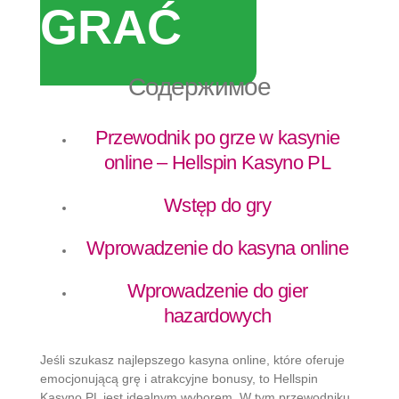
GRAĆ
Содержимое
Przewodnik po grze w kasynie
online – Hellspin Kasyno PL
Wstęp do gry
Wprowadzenie do kasyna online
Wprowadzenie do gier
hazardowych
Jeśli szukasz najlepszego kasyna online, które oferuje
emocjonującą grę i atrakcyjne bonusy, to Hellspin
Kasyno PL jest idealnym wyborem. W tym przewodniku