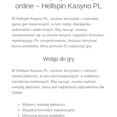
online – Hellspin Kasyno PL
W Hellspin Kasyno PL, możesz korzystać z szerokiej
gamy gier kasynowych, w tym rulety, blackjacka,
automatów i wiele innych. Aby zacząć, musisz
zarejestrować się na stronie kasyna i wypełnić formularz
rejestracyjny. Po zarejestrowaniu, możesz otrzymać
bonus powitalny, który pomoże Ci rozpocząć grę.
Wstęp do gry
W Hellspin Kasyno PL, możesz korzystać z różnych
metod płatności, w tym kart kredytowych, e-walletów i
transferów bankowych. Aby zacząć, musisz wybrać
metodę płatności, która jest najbardziej odpowiednia dla
Ciebie.
Wybierz metodę płatności
Wypełnij formularz rejestracyjny
Otrzymaj bonus powitalny