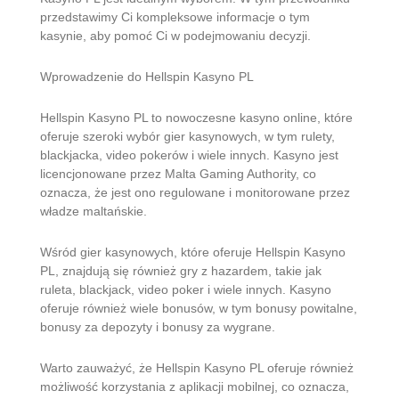
przedstawimy Ci kompleksowe informacje o tym
kasynie, aby pomoć Ci w podejmowaniu decyzji.
Wprowadzenie do Hellspin Kasyno PL
Hellspin Kasyno PL to nowoczesne kasyno online, które
oferuje szeroki wybór gier kasynowych, w tym rulety,
blackjacka, video pokerów i wiele innych. Kasyno jest
licencjonowane przez Malta Gaming Authority, co
oznacza, że jest ono regulowane i monitorowane przez
władze maltańskie.
Wśród gier kasynowych, które oferuje Hellspin Kasyno
PL, znajdują się również gry z hazardem, takie jak
ruleta, blackjack, video poker i wiele innych. Kasyno
oferuje również wiele bonusów, w tym bonusy powitalne,
bonusy za depozyty i bonusy za wygrane.
Warto zauważyć, że Hellspin Kasyno PL oferuje również
możliwość korzystania z aplikacji mobilnej, co oznacza,