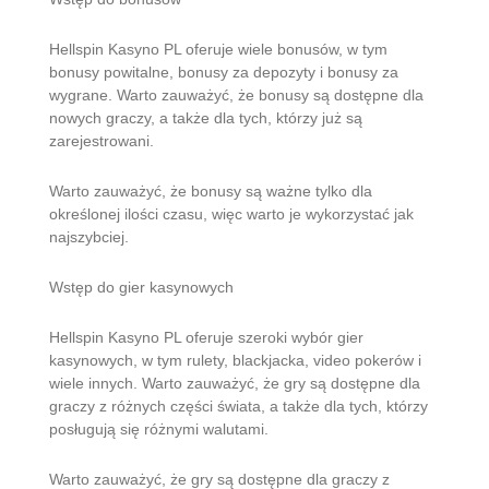
Hellspin Kasyno PL oferuje wiele bonusów, w tym
bonusy powitalne, bonusy za depozyty i bonusy za
wygrane. Warto zauważyć, że bonusy są dostępne dla
nowych graczy, a także dla tych, którzy już są
zarejestrowani.
Warto zauważyć, że bonusy są ważne tylko dla
określonej ilości czasu, więc warto je wykorzystać jak
najszybciej.
Wstęp do gier kasynowych
Hellspin Kasyno PL oferuje szeroki wybór gier
kasynowych, w tym rulety, blackjacka, video pokerów i
wiele innych. Warto zauważyć, że gry są dostępne dla
graczy z różnych części świata, a także dla tych, którzy
posługują się różnymi walutami.
Warto zauważyć, że gry są dostępne dla graczy z