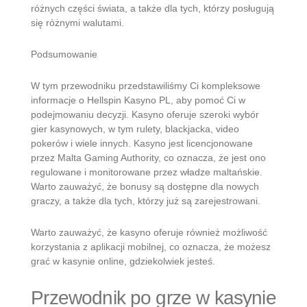
różnych części świata, a także dla tych, którzy posługują
się różnymi walutami.
Podsumowanie
W tym przewodniku przedstawiliśmy Ci kompleksowe
informacje o Hellspin Kasyno PL, aby pomoć Ci w
podejmowaniu decyzji. Kasyno oferuje szeroki wybór
gier kasynowych, w tym rulety, blackjacka, video
pokerów i wiele innych. Kasyno jest licencjonowane
przez Malta Gaming Authority, co oznacza, że jest ono
regulowane i monitorowane przez władze maltańskie.
Warto zauważyć, że bonusy są dostępne dla nowych
graczy, a także dla tych, którzy już są zarejestrowani.
Warto zauważyć, że kasyno oferuje również możliwość
korzystania z aplikacji mobilnej, co oznacza, że możesz
grać w kasynie online, gdziekolwiek jesteś.
Przewodnik po grze w kasynie