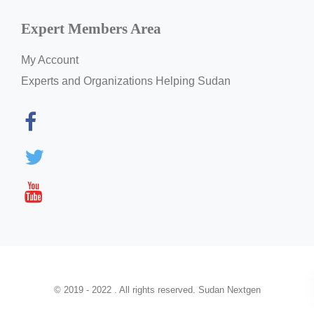
Expert Members Area
My Account
Experts and Organizations Helping Sudan
© 2019 - 2022 . All rights reserved. Sudan Nextgen