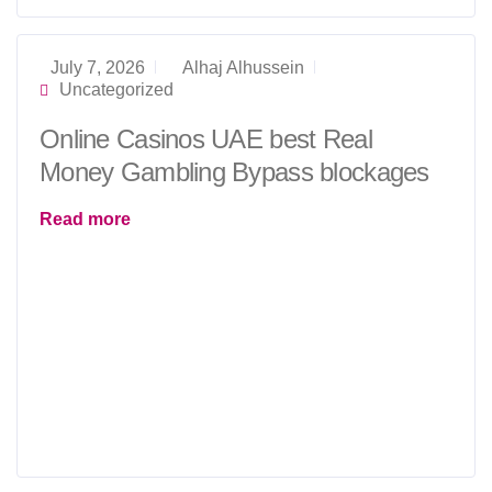
July 7, 2026
Alhaj Alhussein
Uncategorized
Online Casinos UAE best Real
Money Gambling Bypass blockages
Read more