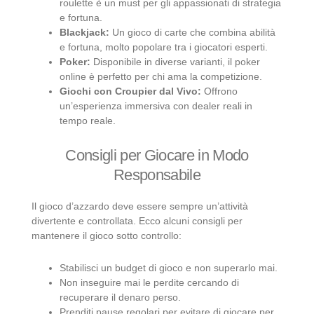
roulette è un must per gli appassionati di strategia
e fortuna.
Blackjack:
Un gioco di carte che combina abilità
e fortuna, molto popolare tra i giocatori esperti.
Poker:
Disponibile in diverse varianti, il poker
online è perfetto per chi ama la competizione.
Giochi con Croupier dal Vivo:
Offrono
un’esperienza immersiva con dealer reali in
tempo reale.
Consigli per Giocare in Modo
Responsabile
Il gioco d’azzardo deve essere sempre un’attività
divertente e controllata. Ecco alcuni consigli per
mantenere il gioco sotto controllo:
Stabilisci un budget di gioco e non superarlo mai.
Non inseguire mai le perdite cercando di
recuperare il denaro perso.
Prenditi pause regolari per evitare di giocare per