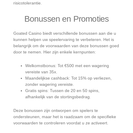
risicotolerantie.
Bonussen en Promoties
Goated Casino biedt verschillende bonussen aan die u
kunnen helpen uw speelervaring te verbeteren. Het is
belangrijk om de voorwaarden van deze bonussen goed
door te nemen. Hier zijn enkele kernpunten:
Welkomstbonus: Tot €500 met een wagering
vereiste van 35x.
Maandelijkse cashback: Tot 15% op verliezen,
zonder wagering vereiste.
Gratis spins: Tussen de 20 en 50 spins,
afhankelijk van de stortingsbedrag.
Deze bonussen zijn ontworpen om spelers te
ondersteunen, maar het is raadzaam om de specifieke
voorwaarden te controleren voordat u ze activeert.