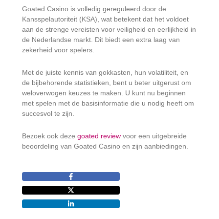
Goated Casino is volledig gereguleerd door de
Kansspelautoriteit (KSA), wat betekent dat het voldoet
aan de strenge vereisten voor veiligheid en eerlijkheid in
de Nederlandse markt. Dit biedt een extra laag van
zekerheid voor spelers.
Met de juiste kennis van gokkasten, hun volatiliteit, en
de bijbehorende statistieken, bent u beter uitgerust om
weloverwogen keuzes te maken. U kunt nu beginnen
met spelen met de basisinformatie die u nodig heeft om
succesvol te zijn.
Bezoek ook deze
goated review
voor een uitgebreide
beoordeling van Goated Casino en zijn aanbiedingen.