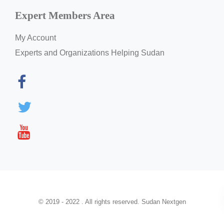
Expert Members Area
My Account
Experts and Organizations Helping Sudan
© 2019 - 2022 . All rights reserved. Sudan Nextgen