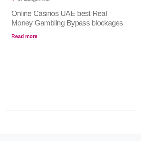
Online Casinos UAE best Real
Money Gambling Bypass blockages
Read more