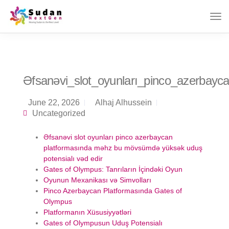
Əfsanəvi_slot_oyunları_pinco_azerba
June 22, 2026
Alhaj Alhussein
Uncategorized
Əfsanəvi slot oyunları pinco azerbaycan
platformasında məhz bu mövsümdə yüksək uduş
potensialı vəd edir
Gates of Olympus: Tanrıların İçindəki Oyun
Oyunun Mexanikası və Simvolları
Pinco Azerbaycan Platformasında Gates of
Olympus
Platformanın Xüsusiyyətləri
Gates of Olympusun Uduş Potensialı