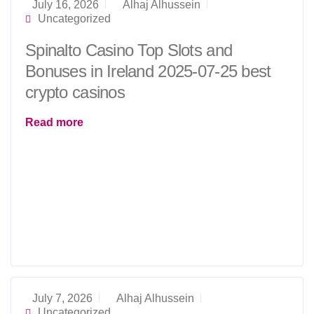
July 16, 2026
Alhaj Alhussein
Uncategorized
Spinalto Casino Top Slots and
Bonuses in Ireland 2025-07-25 best
crypto casinos
Read more
July 7, 2026
Alhaj Alhussein
Uncategorized