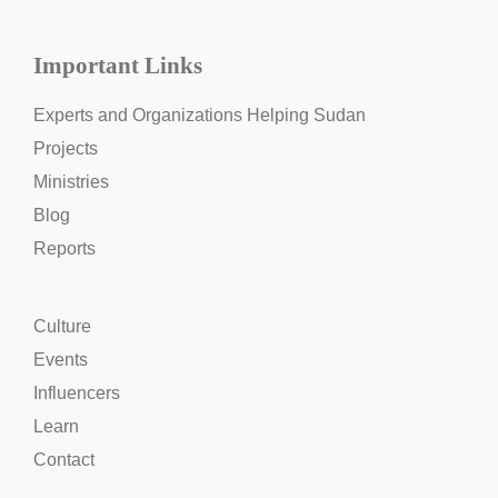
Important Links
Experts and Organizations Helping Sudan
Projects
Ministries
Blog
Reports
Culture
Events
Influencers
Learn
Contact