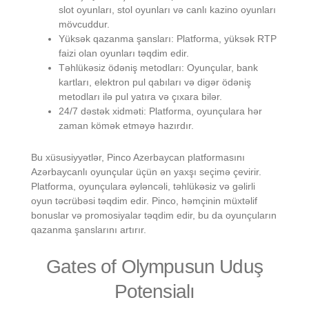
slot oyunları, stol oyunları və canlı kazino oyunları
mövcuddur.
Yüksək qazanma şansları: Platforma, yüksək RTP
faizi olan oyunları təqdim edir.
Təhlükəsiz ödəniş metodları: Oyunçular, bank
kartları, elektron pul qabıları və digər ödəniş
metodları ilə pul yatıra və çıxara bilər.
24/7 dəstək xidməti: Platforma, oyunçulara hər
zaman kömək etməyə hazırdır.
Bu xüsusiyyətlər, Pinco Azerbaycan platformasını
Azərbaycanlı oyunçular üçün ən yaxşı seçimə çevirir.
Platforma, oyunçulara əyləncəli, təhlükəsiz və gəlirli
oyun təcrübəsi təqdim edir. Pinco, həmçinin müxtəlif
bonuslar və promosiyalar təqdim edir, bu da oyunçuların
qazanma şanslarını artırır.
Gates of Olympusun Uduş
Potensialı