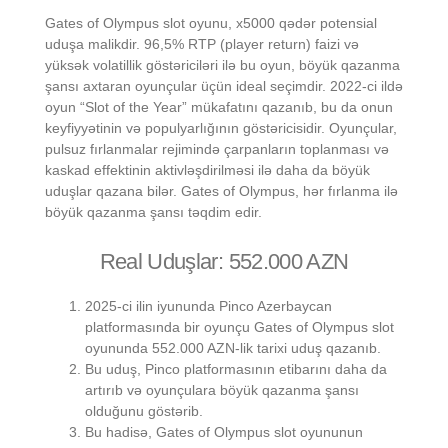
Gates of Olympus slot oyunu, x5000 qədər potensial
uduşa malikdir. 96,5% RTP (player return) faizi və
yüksək volatillik göstəriciləri ilə bu oyun, böyük qazanma
şansı axtaran oyunçular üçün ideal seçimdir. 2022-ci ildə
oyun “Slot of the Year” mükafatını qazanıb, bu da onun
keyfiyyətinin və populyarlığının göstəricisidir. Oyunçular,
pulsuz fırlanmalar rejimində çarpanların toplanması və
kaskad effektinin aktivləşdirilməsi ilə daha da böyük
uduşlar qazana bilər. Gates of Olympus, hər fırlanma ilə
böyük qazanma şansı təqdim edir.
Real Uduşlar: 552.000 AZN
2025-ci ilin iyununda Pinco Azerbaycan
platformasında bir oyunçu Gates of Olympus slot
oyununda 552.000 AZN-lik tarixi uduş qazanıb.
Bu uduş, Pinco platformasının etibarını daha da
artırıb və oyunçulara böyük qazanma şansı
olduğunu göstərib.
Bu hadisə, Gates of Olympus slot oyununun