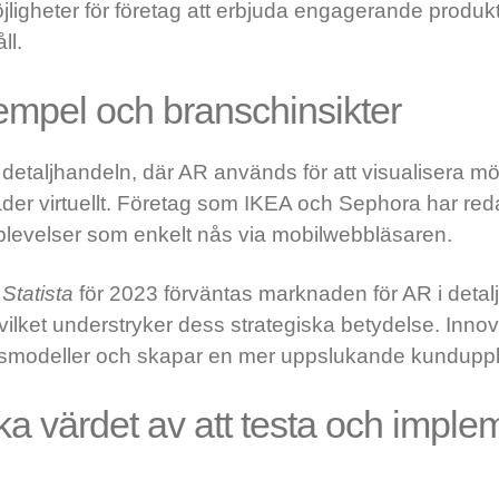
ligheter för företag att erbjuda engagerande produk
ll.
empel och branschinsikter
r detaljhandeln, där AR används för att visualisera 
äder virtuellt. Företag som IKEA och Sephora har red
evelser som enkelt nås via mobilwebbläsaren.
n
Statista
för 2023 förväntas marknaden för AR i deta
 vilket understryker dess strategiska betydelse. Inn
elsmodeller och skapar en mer uppslukande kunduppl
ka värdet av att testa och imple
n