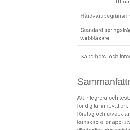
Utma
Hårdvarubegränsnin
Standardiseringsfrå
webbläsare
Säkerhets- och inte
Sammanfatt
Att integrera och te
för digital innovati
företag och utvecklar
kunskap eller app-utv