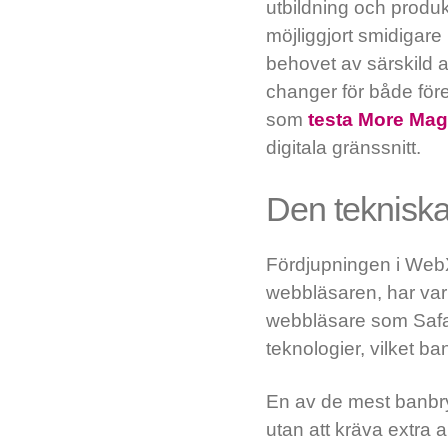
utbildning och produ
möjliggjort smidigare
behovet av särskild a
changer för både för
som
testa More Mag
digitala gränssnitt.
Den teknisk
Fördjupningen i Web
webbläsaren, har var
webbläsare som Safar
teknologier, vilket ba
En av de mest banbry
utan att kräva extra ap