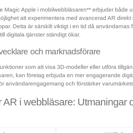
re Magic Apple i mobilwebbläsaren** erbjuder både u
jlighet att experimentera med avancerad AR direkt 
par. Detta är särskilt viktigt i en tid då användarnas
ill digitala tjänster ständigt ökar.
tvecklare och marknadsförare
unktioner som att visa 3D-modeller eller utföra tillgä
saren, kan företag erbjuda en mer engagerande digit
för användarengagemang och förstärker varumärkets 
r AR i webbläsare: Utmaningar 