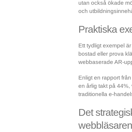
utan också ökade möj
och utbildningsinnehå
Praktiska ex
Ett tydligt exempel ä
bostad eller prova kl
webbaserade AR-uppl
Enligt en rapport frå
en årlig takt på 44%,
traditionella e-hand
Det strategis
webbläsare