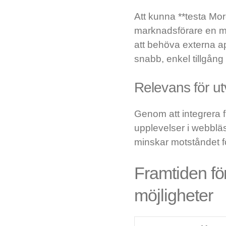
Att kunna **testa Mo
marknadsförare en mö
att behöva externa ap
snabb, enkel tillgång t
Relevans för u
Genom att integrera f
upplevelser i webblä
minskar motståndet 
Framtiden fö
möjligheter