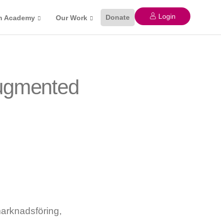
Login
Donate
n Academy
Our Work
Augmented
 marknadsföring,