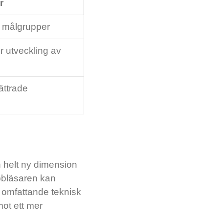
r
da målgrupper
r utveckling av
ättrade
n helt ny dimension
bbläsaren kan
t omfattande teknisk
mot ett mer