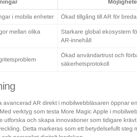
ningar
Möjlighete
gar i mobila enheter
Ökad tillgång till AR för bre
gor mellan olika
Starkare global ekosystem fö
AR-innehåll
Ökad användartrust och förb
gritetsproblem
säkerhetsprotokoll
ning
sta avancerad AR direkt i mobilwebbläsaren öppnar e
on. Med verktyg som testa More Magic Apple i mobilwe
e utforska och skapa innovationer som tidigare kräv
eckling. Detta markeras som ett betydelsefullt steg 