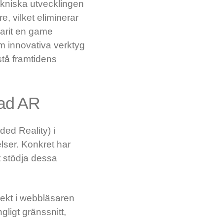
ekniska utvecklingen
e, vilket eliminerar
varit en game
m innovativa verktyg
rstå framtidens
rad AR
ed Reality) i
lser. Konkret har
t stödja dessa
rekt i webbläsaren
gligt gränssnitt,