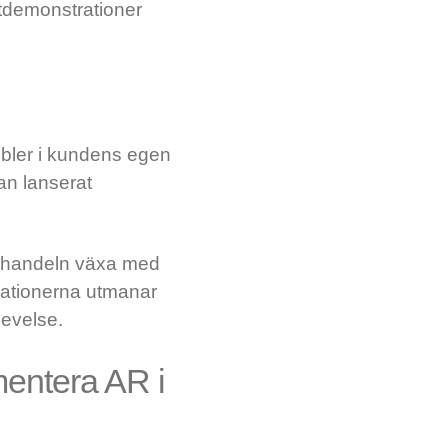
tdemonstrationer
möbler i kundens egen
an lanserat
ljhandeln växa med
ovationerna utmanar
evelse.
mentera AR i