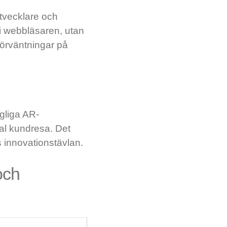
tvecklare och
i webbläsaren, utan
 förväntningar på
ngliga AR-
al kundresa. Det
innovationstävlan.
och