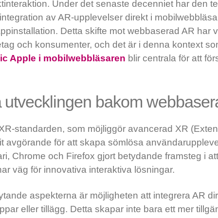
ktinteraktion. Under det senaste decenniet har den t
 integration av AR-upplevelser direkt i mobilwebbläsar
ppinstallation. Detta skifte mot webbaserad AR har 
etag och konsumenter, och det är i denna kontext so
ic Apple i mobilwebbläsaren
blir centrala för att fö
a utvecklingen bakom webbase
XR-standarden, som möjliggör avancerad XR (Extend
it avgörande för att skapa sömlösa användaruppleve
i, Chrome och Firefox gjort betydande framsteg i at
nar väg för innovativa interaktiva lösningar.
tande aspekterna är möjligheten att integrera AR di
par eller tillägg. Detta skapar inte bara ett mer tillgän