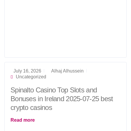
July 16, 2026
Alhaj Alhussein
Uncategorized
Spinalto Casino Top Slots and
Bonuses in Ireland 2025-07-25 best
crypto casinos
Read more