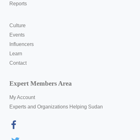
Reports
Culture
Events
Influencers
Learn
Contact
Expert Members Area
My Account
Experts and Organizations Helping Sudan