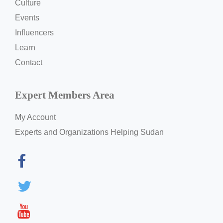
Culture
Events
Influencers
Learn
Contact
Expert Members Area
My Account
Experts and Organizations Helping Sudan