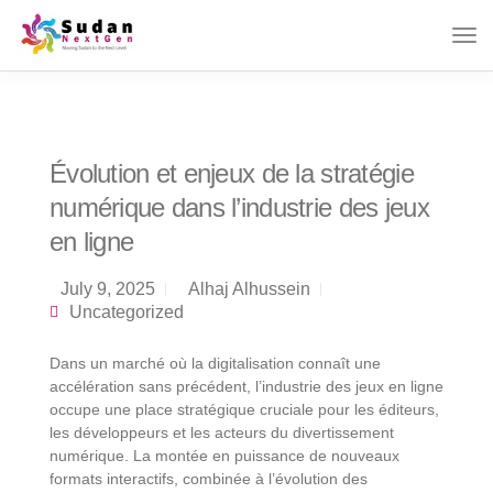
Évolution et enjeux de la stratégie
numérique dans l’industrie des jeux
en ligne
July 9, 2025
Alhaj Alhussein
Uncategorized
Dans un marché où la digitalisation connaît une
accélération sans précédent, l’industrie des jeux en ligne
occupe une place stratégique cruciale pour les éditeurs,
les développeurs et les acteurs du divertissement
numérique. La montée en puissance de nouveaux
formats interactifs, combinée à l’évolution des