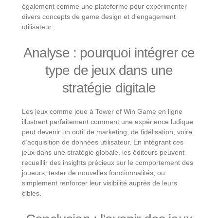
également comme une plateforme pour expérimenter
divers concepts de game design et d’engagement
utilisateur.
Analyse : pourquoi intégrer ce
type de jeux dans une
stratégie digitale
Les jeux comme joue à Tower of Win Game en ligne
illustrent parfaitement comment une expérience ludique
peut devenir un outil de marketing, de fidélisation, voire
d’acquisition de données utilisateur. En intégrant ces
jeux dans une stratégie globale, les éditeurs peuvent
recueillir des insights précieux sur le comportement des
joueurs, tester de nouvelles fonctionnalités, ou
simplement renforcer leur visibilité auprès de leurs
cibles.