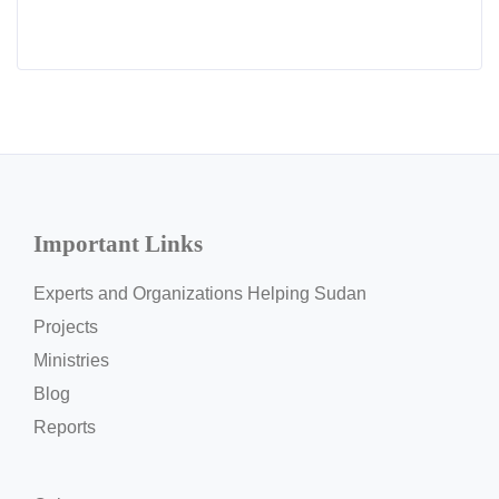
Important Links
Experts and Organizations Helping Sudan
Projects
Ministries
Blog
Reports