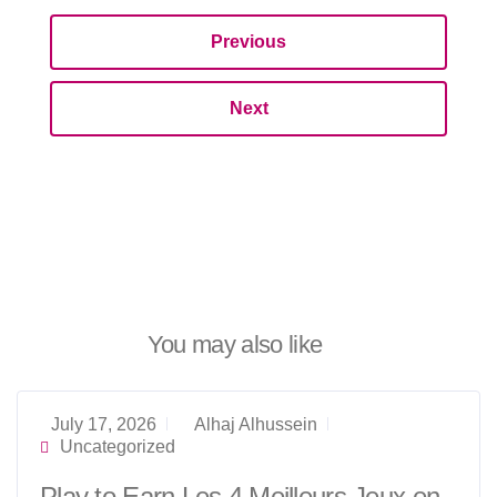
Previous
Next
You may also like
July 17, 2026
Alhaj Alhussein
Uncategorized
Play to Earn Les 4 Meilleurs Jeux en