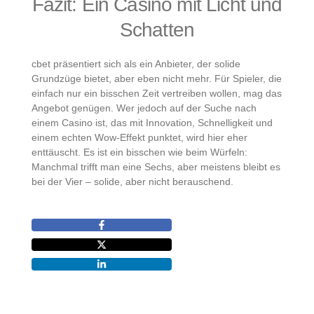
Fazit: Ein Casino mit Licht und
Schatten
cbet präsentiert sich als ein Anbieter, der solide
Grundzüge bietet, aber eben nicht mehr. Für Spieler, die
einfach nur ein bisschen Zeit vertreiben wollen, mag das
Angebot genügen. Wer jedoch auf der Suche nach
einem Casino ist, das mit Innovation, Schnelligkeit und
einem echten Wow-Effekt punktet, wird hier eher
enttäuscht. Es ist ein bisschen wie beim Würfeln:
Manchmal trifft man eine Sechs, aber meistens bleibt es
bei der Vier – solide, aber nicht berauschend.