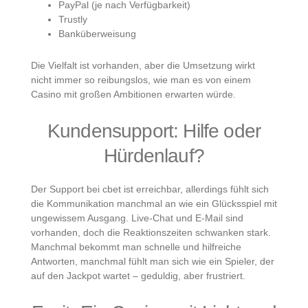
PayPal (je nach Verfügbarkeit)
Trustly
Banküberweisung
Die Vielfalt ist vorhanden, aber die Umsetzung wirkt
nicht immer so reibungslos, wie man es von einem
Casino mit großen Ambitionen erwarten würde.
Kundensupport: Hilfe oder
Hürdenlauf?
Der Support bei cbet ist erreichbar, allerdings fühlt sich
die Kommunikation manchmal an wie ein Glücksspiel mit
ungewissem Ausgang. Live-Chat und E-Mail sind
vorhanden, doch die Reaktionszeiten schwanken stark.
Manchmal bekommt man schnelle und hilfreiche
Antworten, manchmal fühlt man sich wie ein Spieler, der
auf den Jackpot wartet – geduldig, aber frustriert.