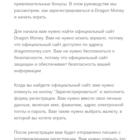
привлекательные бонусы. В этом руководстве мы
рассмотрим, как зарегистрироваться в Dragon Money
и начать играть.
Для начала вам нужно найти официальный сайт
Dragon Money. Вам не нужно искать зеркало, потому
что официальный сайт доступен по адресу
dragonmoney.com. Вам не нужно беспокоиться о
безопасности, потому что официальный сайт
защищен и обеспечивает безопасность вашей
информации.
Когда вы найдете официальный сайт, вам нужно
кликнуть на кнопку “Зарегистрироваться” и заполнить
форму регистрации. Вам нужно ввести свои личные
данные, включая имя, фамилию, адрес электронной
почты и пароль. Вам также нужно выбрать валюту, в
которой вы хотите играть.
После регистрации вам будет отправлено письмо с
подтверждением регистрации. Вам нужно открыть это