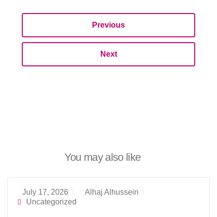
Previous
Next
You may also like
July 17, 2026
Alhaj Alhussein
Uncategorized