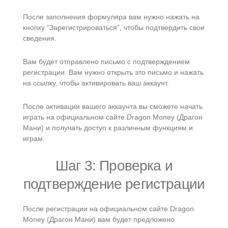
После заполнения формуляра вам нужно нажать на
кнопку “Зарегистрироваться”, чтобы подтвердить свои
сведения.
Вам будет отправлено письмо с подтверждением
регистрации. Вам нужно открыть это письмо и нажать
на ссылку, чтобы активировать ваш аккаунт.
После активации вашего аккаунта вы сможете начать
играть на официальном сайте Dragon Money (Драгон
Мани) и получать доступ к различным функциям и
играм.
Шаг 3: Проверка и
подтверждение регистрации
После регистрации на официальном сайте Dragon
Money (Драгон Мани) вам будет предложено