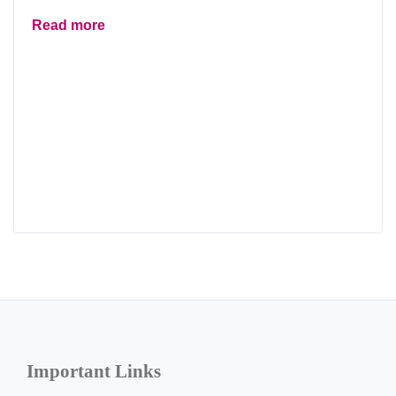
Read more
Important Links