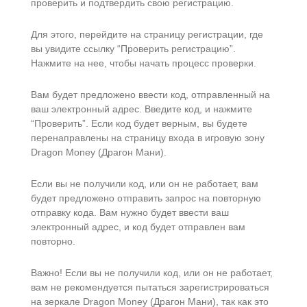
проверить и подтвердить свою регистрацию.
Для этого, перейдите на страницу регистрации, где
вы увидите ссылку “Проверить регистрацию”.
Нажмите на нее, чтобы начать процесс проверки.
Вам будет предложено ввести код, отправленный на
ваш электронный адрес. Введите код, и нажмите
“Проверить”. Если код будет верным, вы будете
перенаправлены на страницу входа в игровую зону
Dragon Money (Драгон Мани).
Если вы не получили код, или он не работает, вам
будет предложено отправить запрос на повторную
отправку кода. Вам нужно будет ввести ваш
электронный адрес, и код будет отправлен вам
повторно.
Важно! Если вы не получили код, или он не работает,
вам не рекомендуется пытаться зарегистрироваться
на зеркале Dragon Money (Драгон Мани), так как это