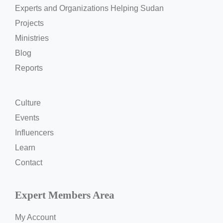
Experts and Organizations Helping Sudan
Projects
Ministries
Blog
Reports
Culture
Events
Influencers
Learn
Contact
Expert Members Area
My Account