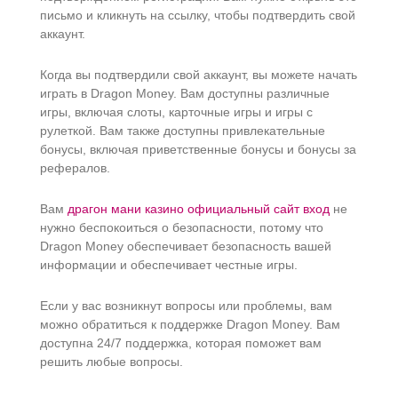
письмо и кликнуть на ссылку, чтобы подтвердить свой
аккаунт.
Когда вы подтвердили свой аккаунт, вы можете начать
играть в Dragon Money. Вам доступны различные
игры, включая слоты, карточные игры и игры с
рулеткой. Вам также доступны привлекательные
бонусы, включая приветственные бонусы и бонусы за
рефералов.
Вам
драгон мани казино официальный сайт вход
не
нужно беспокоиться о безопасности, потому что
Dragon Money обеспечивает безопасность вашей
информации и обеспечивает честные игры.
Если у вас возникнут вопросы или проблемы, вам
можно обратиться к поддержке Dragon Money. Вам
доступна 24/7 поддержка, которая поможет вам
решить любые вопросы.