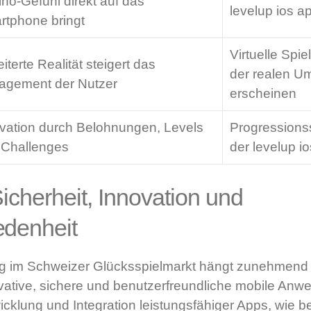
no-Gefühl direkt auf das
levelup ios a
rtphone bringt
Virtuelle Spie
iterte Realität steigert das
der realen 
agement der Nutzer
erscheinen
vation durch Belohnungen, Levels
Progressions
 Challenges
der levelup i
icherheit, Innovation und
edenheit
lg im Schweizer Glücksspielmarkt hängt zunehmend 
ovative, sichere und benutzerfreundliche mobile An
cklung und Integration leistungsfähiger Apps, wie b