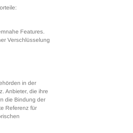
rteile:
temnahe Features.
cher Verschlüsselung
ehörden in der
 Anbieter, die ihre
rn die Bindung der
te Referenz für
orischen