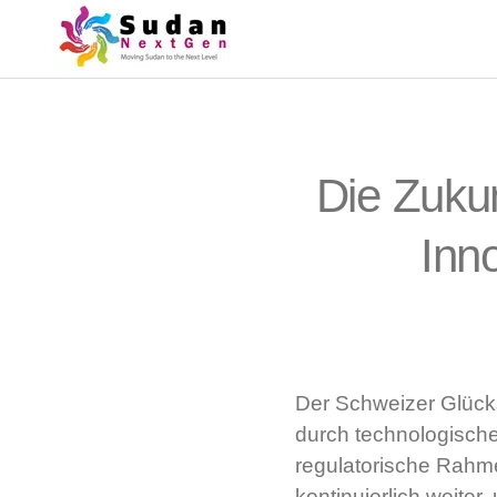
Die Zukun
Inn
Der Schweizer Glücks
durch technologisch
regulatorische Rahme
kontinuierlich weite