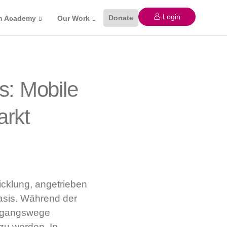
Login
Donate
n Academy
Our Work
s: Mobile
arkt
icklung, angetrieben
asis. Während der
Zugangswege
zu werden. In