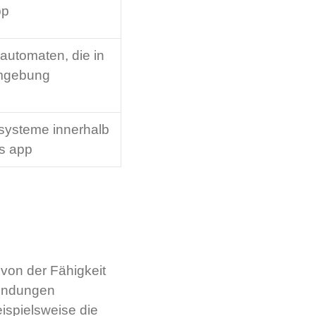
pp
lautomaten, die in
Umgebung
systeme innerhalb
os app
von der Fähigkeit
wendungen
eispielsweise die