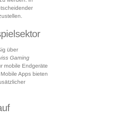
ntscheidender
ustellen.
pielsektor
ig über
wiss Gaming
für mobile Endgeräte
 Mobile Apps bieten
usätzlicher
auf