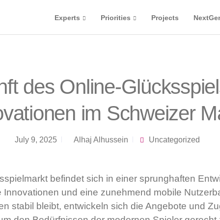
Experts
Priorities
Projects
NextGe
ft des Online-Glücksspiel
ovationen im Schweizer M
July 9, 2025
Alhaj Alhussein
Uncategorized
spielmarkt befindet sich in einer sprunghaften Entw
e Innovationen und eine zunehmend mobile Nutzerb
n stabil bleibt, entwickeln sich die Angebote und 
r, um den Bedürfnissen der modernen Spieler gerecht 