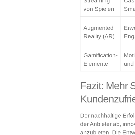
Streaming
Casi
von Spielen
Sma
Augmented
Erwe
Reality (AR)
Eng
Gamification-
Moti
Elemente
und
Fazit: Mehr S
Kundenzufri
Der nachhaltige Erfo
der Anbieter ab, inn
anzubieten. Die Entwi