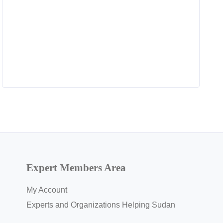
Expert Members Area
My Account
Experts and Organizations Helping Sudan