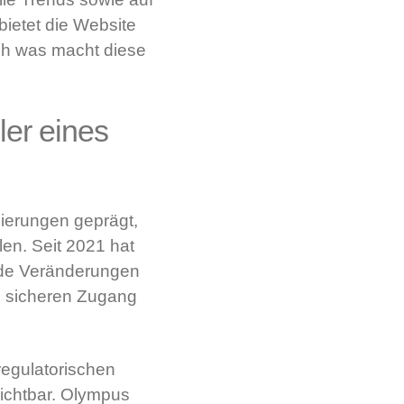
ietet die Website
ch was macht diese
ler eines
ierungen geprägt,
len. Seit 2021 hat
e Veränderungen
n, sicheren Zugang
 regulatorischen
ichtbar. Olympus