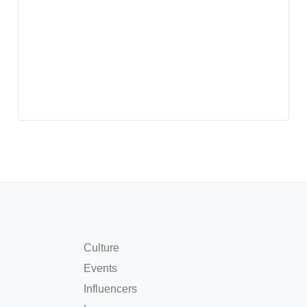
Culture
Events
Influencers