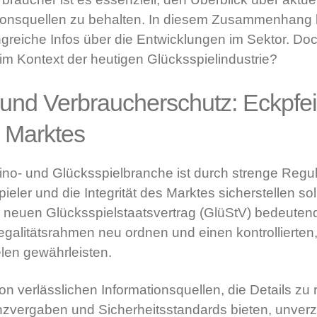
tionsquellen zu behalten. In diesem Zusammenhang b
reiche Infos über die Entwicklungen im Sektor. Do
 im Kontext der heutigen Glücksspielindustrie?
und Verbraucherschutz: Eckpfei
 Marktes
no- und Glücksspielbranche ist durch strenge Regul
ieler und die Integrität des Marktes sicherstellen sol
m neuen
Glücksspielstaatsvertrag (GlüStV)
bedeutend
 Legalitätsrahmen neu ordnen und einen kontrollierte
len gewährleisten.
 von verlässlichen Informationsquellen, die Details zu
zvergaben und Sicherheitsstandards bieten, unverz