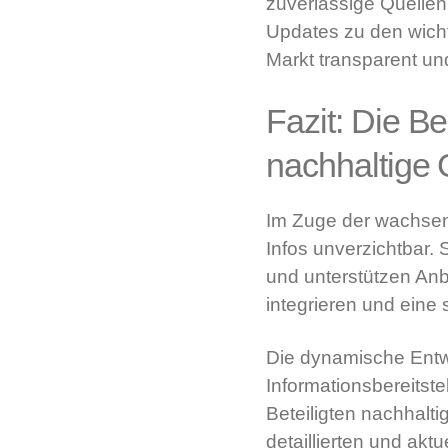
zuverlässige Quellen
Updates zu den wicht
Markt transparent un
Fazit: Die B
nachhaltige 
Im Zuge der wachsen
Infos unverzichtbar.
und unterstützen Anb
integrieren und eine
Die dynamische Entwi
Informationsbereitst
Beteiligten nachhalti
detaillierten und akt