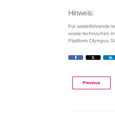
Hinweis:
Für weiterführende I
sowie technischen In
Plattform Olympus Sl
Previous