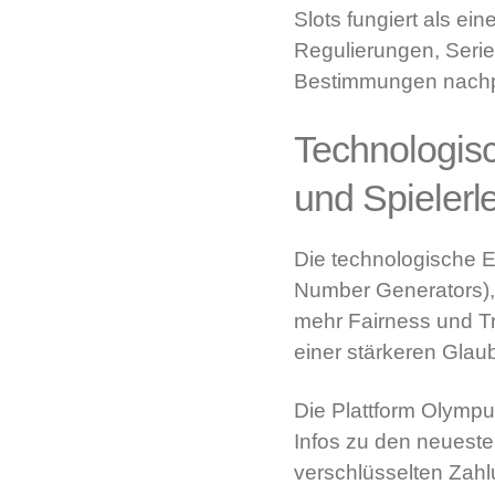
Slots fungiert als ei
Regulierungen, Serien
Bestimmungen nachpr
Technologisc
und Spielerl
Die technologische 
Number Generators), 
mehr Fairness und Tra
einer stärkeren Glau
Die Plattform Olympus
Infos zu den neuest
verschlüsselten Zah