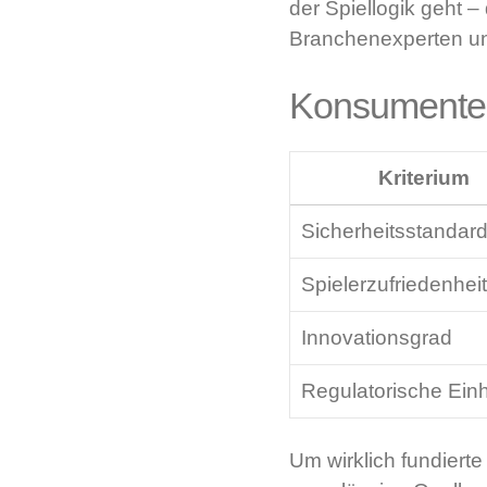
der Spiellogik geht –
Branchenexperten und
Konsumenten
Kriterium
Sicherheitsstandar
Spielerzufriedenheit
Innovationsgrad
Regulatorische Ein
Um wirklich fundiert