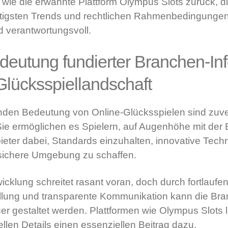
 wie die erwähnte Plattform Olympus Slots zurück, d
igsten Trends und rechtlichen Rahmenbedingungen li
d verantwortungsvoll.
edeutung fundierter Branchen-Inf
Glücksspiellandschaft
den Bedeutung von Online-Glücksspielen sind zuver
 Sie ermöglichen es Spielern, auf Augenhöhe mit der
ieter dabei, Standards einzuhalten, innovative Tech
 sichere Umgebung zu schaffen.
cklung schreitet rasant voran, doch durch fortlaufe
ellung und transparente Kommunikation kann die Bran
ger gestaltet werden. Plattformen wie Olympus Slots l
uellen Details einen essenziellen Beitrag dazu.