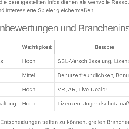
 die bereitgestellten Infos dienen als wertvolle Resso
 interessierte Spieler gleichermaßen.
bewertungen und Branchenins
Wichtigkeit
Beispiel
ds
Hoch
SSL-Verschlüsselung, Lizen
Mittel
Benutzerfreundlichkeit, Bon
Hoch
VR, AR, Live-Dealer
haltung
Hoch
Lizenzen, Jugendschutzm
e Entscheidungen treffen zu können, greifen Branchen