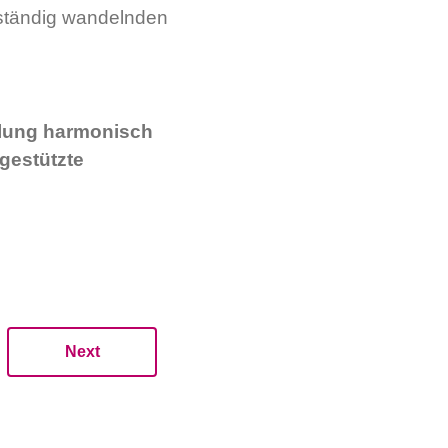
m ständig wandelnden
ellung harmonisch
ngestützte
Next