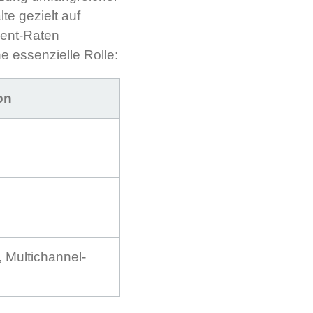
e gezielt auf
ment-Raten
ne essenzielle Rolle:
on
n, Multichannel-