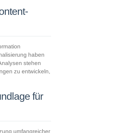
ontent-
ormation
nalisierung haben
-Analysen stehen
gen zu entwickeln,
ndlage für
utzung umfangreicher