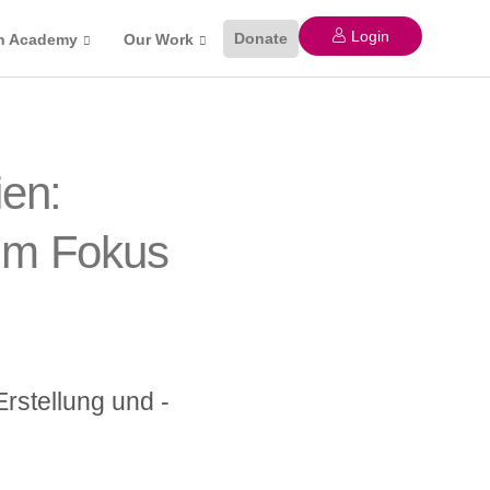
Login
Donate
n Academy
Our Work
ien:
 im Fokus
Erstellung und -