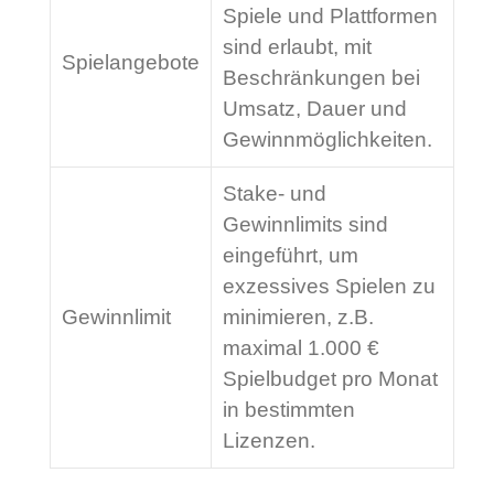
Spiele und Plattformen
sind erlaubt, mit
Spielangebote
Beschränkungen bei
Umsatz, Dauer und
Gewinnmöglichkeiten.
Stake- und
Gewinnlimits sind
eingeführt, um
exzessives Spielen zu
Gewinnlimit
minimieren, z.B.
maximal 1.000 €
Spielbudget pro Monat
in bestimmten
Lizenzen.