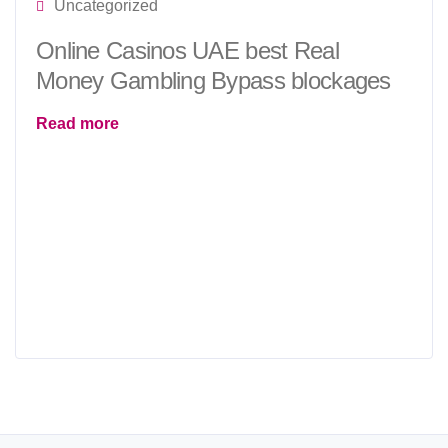
Uncategorized
Online Casinos UAE best Real
Money Gambling Bypass blockages
Read more