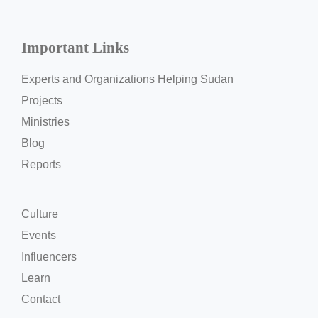
Important Links
Experts and Organizations Helping Sudan
Projects
Ministries
Blog
Reports
Culture
Events
Influencers
Learn
Contact