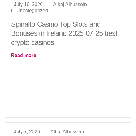
July 16, 2026
Alhaj Alhussein
Uncategorized
Spinalto Casino Top Slots and
Bonuses in Ireland 2025-07-25 best
crypto casinos
Read more
July 7, 2026
Alhaj Alhussein