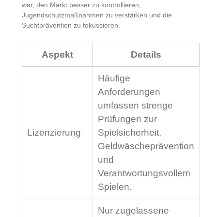
war, den Markt besser zu kontrollieren,
Jugendschutzmaßnahmen zu verstärken und die
Suchtprävention zu fokussieren.
Aspekt
Details
Häufige
Anforderungen
umfassen strenge
Prüfungen zur
Lizenzierung
Spielsicherheit,
Geldwäscheprävention
und
Verantwortungsvollem
Spielen.
Nur zugelassene