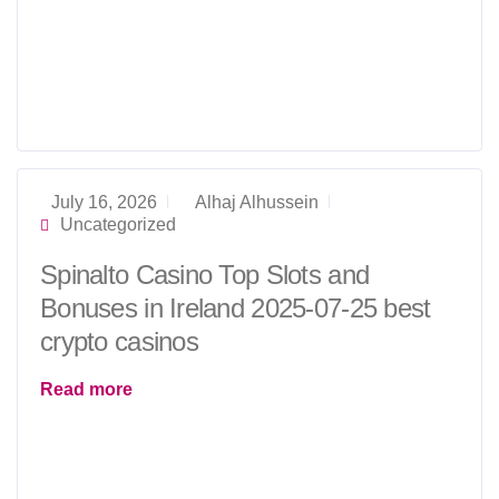
July 16, 2026
Alhaj Alhussein
Uncategorized
Spinalto Casino Top Slots and
Bonuses in Ireland 2025-07-25 best
crypto casinos
Read more