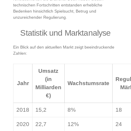
technischen Fortschritten entstanden erhebliche
Bedenken hinsichtlich Spielsucht, Betrug und
unzureichender Regulierung.
Statistik und Marktanalyse
Ein Blick auf den aktuellen Markt zeigt beeindruckende
Zahlen:
Umsatz
(in
Regul
Jahr
Wachstumsrate
Milliarden
Mär
€)
2018
15,2
8%
18
2020
22,7
12%
24