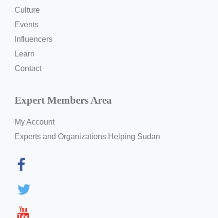
Culture
Events
Influencers
Learn
Contact
Expert Members Area
My Account
Experts and Organizations Helping Sudan