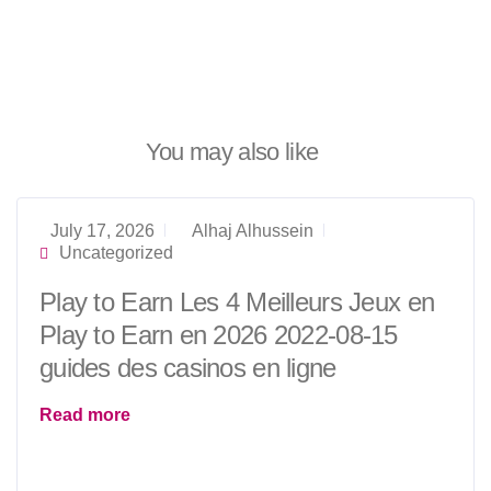
You may also like
July 17, 2026
Alhaj Alhussein
Uncategorized
Play to Earn Les 4 Meilleurs Jeux en
Play to Earn en 2026 2022-08-15
guides des casinos en ligne
Read more