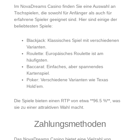
Im NovaDreams Casino finden Sie eine Auswahl an
Tischspielen, die sowohl für Anfänger als auch für
erfahrene Spieler geeignet sind. Hier sind einige der
beliebtesten Spiele:
Blackjack: Klassisches Spiel mit verschiedenen
Varianten.
Roulette: Europäisches Roulette ist am
häufigsten.
Baccarat: Einfaches, aber spannendes
Kartenspiel.
Poker: Verschiedene Varianten wie Texas
Hold’em.
Die Spiele bieten einen RTP von etwa **96.5 %**, was
sie zu einer attraktiven Wahl macht.
Zahlungsmethoden
Das NovaDreams Casino bietet eine Vielzahl von