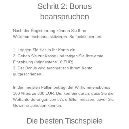
Schritt 2: Bonus
beanspruchen
Nach der Registrierung können Sie Ihren
Willkommensbonus aktivieren. So funktioniert es:
1. Loggen Sie sich in Ihr Konto ein.
2. Gehen Sie zur Kasse und tätigen Sie Ihre erste
Einzahlung (mindestens 10 EUR).
3. Der Bonus wird automatisch Ihrem Konto
gutgeschrieben.
In den meisten Fällen beträgt der Willkommensbonus
100 % bis zu 300 EUR. Denken Sie daran, dass Sie die
Wettanforderungen von 37x erfüllen müssen, bevor Sie
Gewinne abheben können.
Die besten Tischspiele