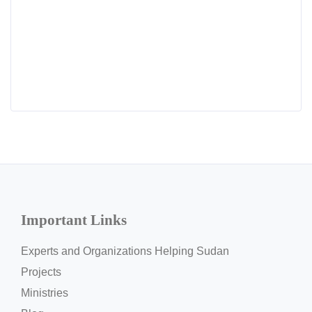
Important Links
Experts and Organizations Helping Sudan
Projects
Ministries