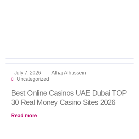
July 7, 2026
Alhaj Alhussein
Uncategorized
Best Online Casinos UAE Dubai TOP
30 Real Money Casino Sites 2026
Read more