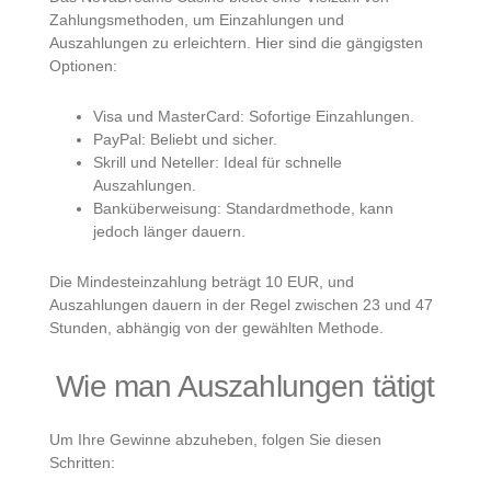
Zahlungsmethoden, um Einzahlungen und
Auszahlungen zu erleichtern. Hier sind die gängigsten
Optionen:
Visa und MasterCard: Sofortige Einzahlungen.
PayPal: Beliebt und sicher.
Skrill und Neteller: Ideal für schnelle
Auszahlungen.
Banküberweisung: Standardmethode, kann
jedoch länger dauern.
Die Mindesteinzahlung beträgt 10 EUR, und
Auszahlungen dauern in der Regel zwischen 23 und 47
Stunden, abhängig von der gewählten Methode.
Wie man Auszahlungen tätigt
Um Ihre Gewinne abzuheben, folgen Sie diesen
Schritten: