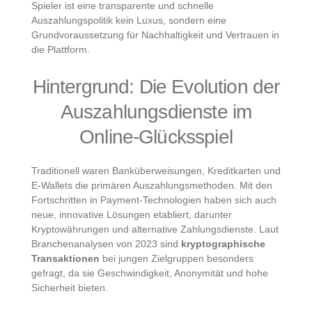
Spieler ist eine transparente und schnelle
Auszahlungspolitik kein Luxus, sondern eine
Grundvoraussetzung für Nachhaltigkeit und Vertrauen in
die Plattform.
Hintergrund: Die Evolution der
Auszahlungsdienste im
Online-Glücksspiel
Traditionell waren Banküberweisungen, Kreditkarten und
E-Wallets die primären Auszahlungsmethoden. Mit den
Fortschritten in Payment-Technologien haben sich auch
neue, innovative Lösungen etabliert, darunter
Kryptowährungen und alternative Zahlungsdienste. Laut
Branchenanalysen von 2023 sind
kryptographische
Transaktionen
bei jungen Zielgruppen besonders
gefragt, da sie Geschwindigkeit, Anonymität und hohe
Sicherheit bieten.