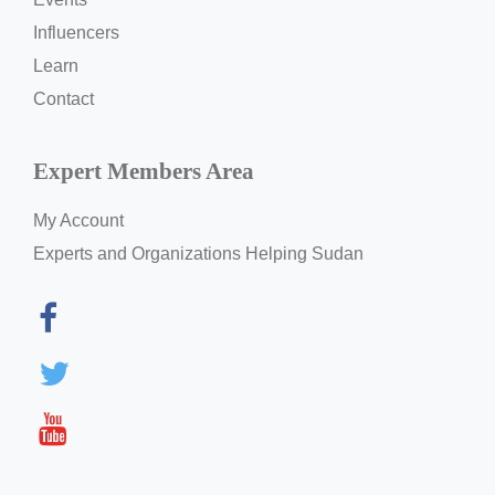
Influencers
Learn
Contact
Expert Members Area
My Account
Experts and Organizations Helping Sudan