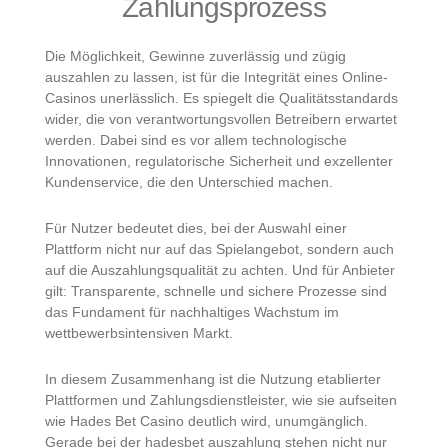
Zahlungsprozess
Die Möglichkeit, Gewinne zuverlässig und zügig
auszahlen zu lassen, ist für die Integrität eines Online-
Casinos unerlässlich. Es spiegelt die Qualitätsstandards
wider, die von verantwortungsvollen Betreibern erwartet
werden. Dabei sind es vor allem technologische
Innovationen, regulatorische Sicherheit und exzellenter
Kundenservice, die den Unterschied machen.
Für Nutzer bedeutet dies, bei der Auswahl einer
Plattform nicht nur auf das Spielangebot, sondern auch
auf die Auszahlungsqualität zu achten. Und für Anbieter
gilt: Transparente, schnelle und sichere Prozesse sind
das Fundament für nachhaltiges Wachstum im
wettbewerbsintensiven Markt.
In diesem Zusammenhang ist die Nutzung etablierter
Plattformen und Zahlungsdienstleister, wie sie aufseiten
wie Hades Bet Casino deutlich wird, unumgänglich.
Gerade bei der hadesbet auszahlung stehen nicht nur