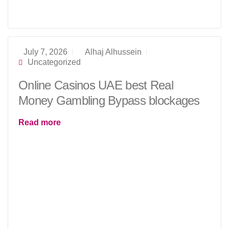
July 7, 2026
Alhaj Alhussein
Uncategorized
Online Casinos UAE best Real
Money Gambling Bypass blockages
Read more