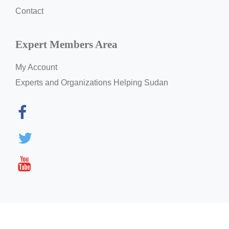
Contact
Expert Members Area
My Account
Experts and Organizations Helping Sudan