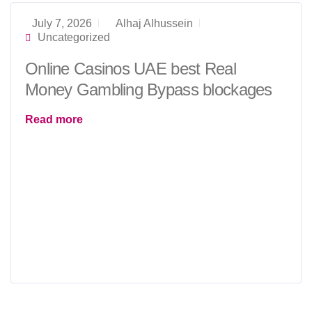
July 7, 2026
Alhaj Alhussein
Uncategorized
Online Casinos UAE best Real
Money Gambling Bypass blockages
Read more