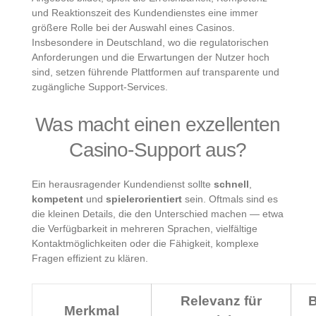
und Reaktionszeit des Kundendienstes eine immer
größere Rolle bei der Auswahl eines Casinos.
Insbesondere in Deutschland, wo die regulatorischen
Anforderungen und die Erwartungen der Nutzer hoch
sind, setzen führende Plattformen auf transparente und
zugängliche Support-Services.
Was macht einen exzellenten
Casino-Support aus?
Ein herausragender Kundendienst sollte
schnell
,
kompetent
und
spielerorientiert
sein. Oftmals sind es
die kleinen Details, die den Unterschied machen — etwa
die Verfügbarkeit in mehreren Sprachen, vielfältige
Kontaktmöglichkeiten oder die Fähigkeit, komplexe
Fragen effizient zu klären.
Relevanz für
B
Merkmal