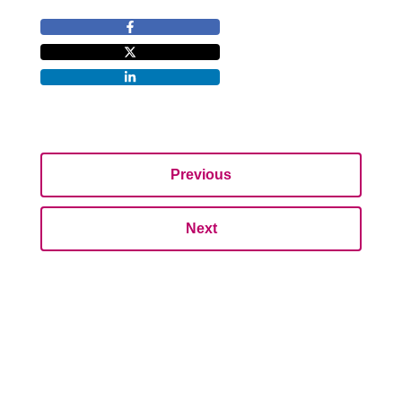
Previous
Next