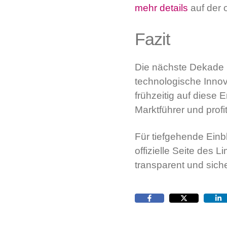
mehr details
auf der o
Fazit
Die nächste Dekade i
technologische Innov
frühzeitig auf diese 
Marktführer und prof
Für tiefgehende Einbl
offizielle Seite des 
transparent und siche