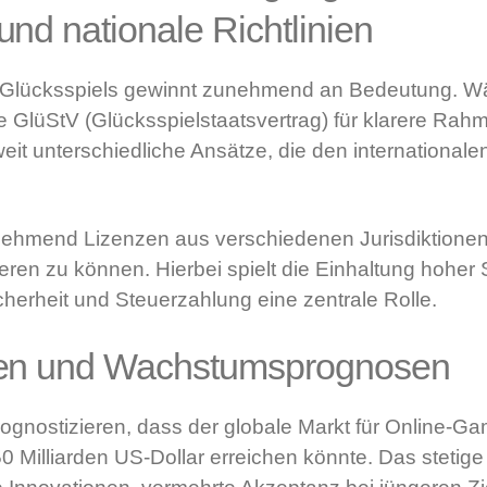
nd nationale Richtlinien
 Glücksspiels gewinnt zunehmend an Bedeutung. W
e GlüStV (Glücksspielstaatsvertrag) für klarere R
weit unterschiedliche Ansätze, die den international
ehmend Lizenzen aus verschiedenen Jurisdiktionen
eren zu können. Hierbei spielt die Einhaltung hoher 
cherheit und Steuerzahlung eine zentrale Rolle.
en und Wachstumsprognosen
gnostizieren, dass der globale Markt für Online-Ga
0 Milliarden US-Dollar
erreichen könnte. Das stetig