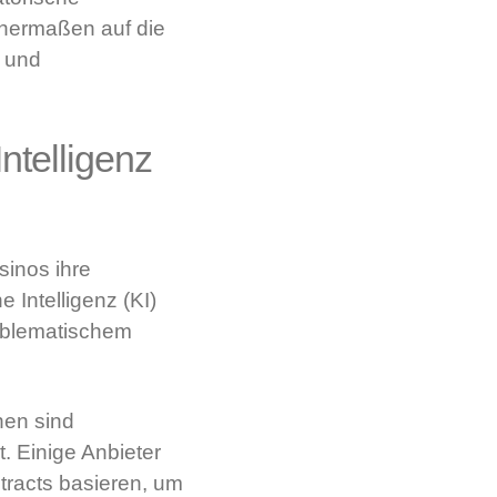
chermaßen auf die
g und
ntelligenz
sinos ihre
 Intelligenz (KI)
roblematischem
nen sind
. Einige Anbieter
tracts basieren, um