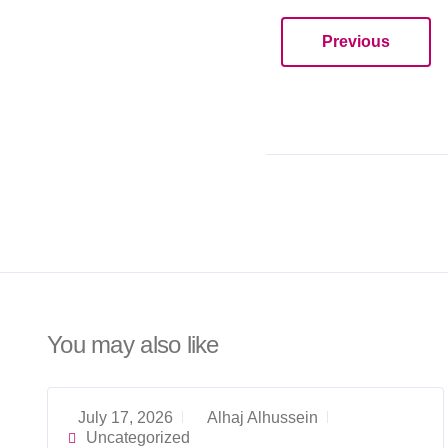
Previous
You may also like
July 17, 2026
Alhaj Alhussein
Uncategorized