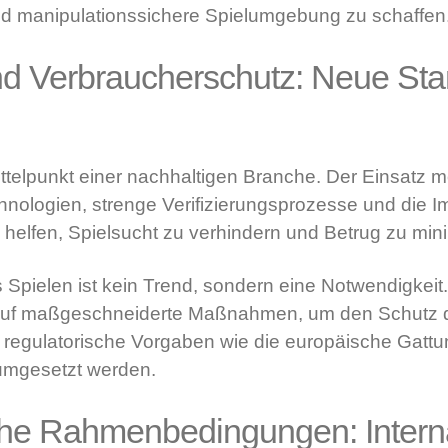
d manipulationssichere Spielumgebung zu schaffen
nd Verbraucherschutz: Neue Sta
Mittelpunkt einer nachhaltigen Branche. Der Einsatz 
nologien, strenge Verifizierungsprozesse und die 
helfen, Spielsucht zu verhindern und Betrug zu min
 Spielen ist kein Trend, sondern eine Notwendigkeit
uf maßgeschneiderte Maßnahmen, um den Schutz d
 regulatorische Vorgaben wie die europäische Gattun
mgesetzt werden.
che Rahmenbedingungen: Interna