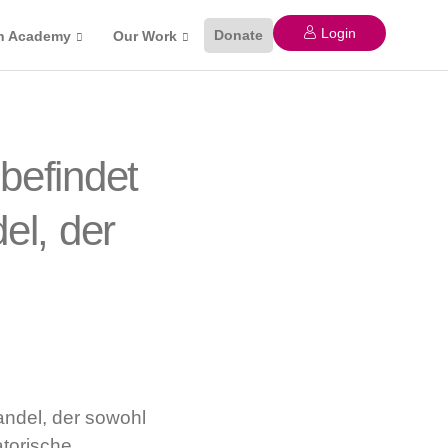
Login
Donate
n Academy
Our Work
befindet
el, der
andel, der sowohl
atorische