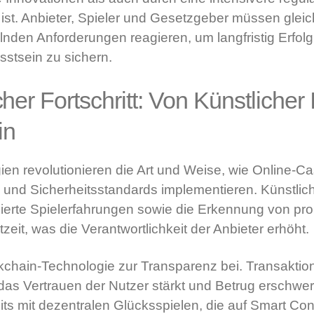
ist. Anbieter, Spieler und Gesetzgeber müssen glei
lnden Anforderungen reagieren, um langfristig Erfol
stsein zu sichern.
er Fortschritt: Von Künstlicher I
in
ien revolutionieren die Art und Weise, wie Online-Ca
 und Sicherheitsstandards implementieren. Künstliche
sierte Spielerfahrungen sowie die Erkennung von p
tzeit, was die Verantwortlichkeit der Anbieter erhöht.
kchain-Technologie zur Transparenz bei. Transaktio
das Vertrauen der Nutzer stärkt und Betrug erschwert
its mit dezentralen Glücksspielen, die auf Smart Con