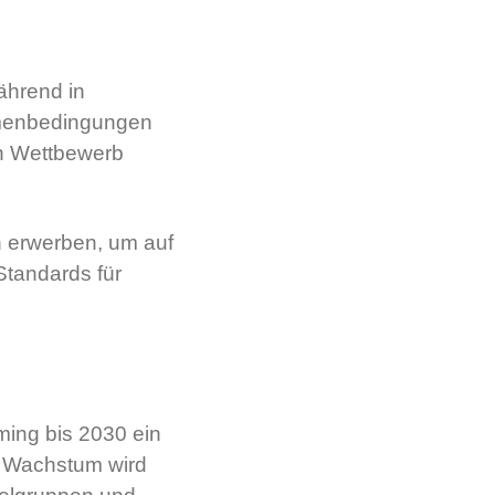
ährend in
ahmenbedingungen
en Wettbewerb
 erwerben, um auf
Standards für
ming bis 2030 ein
e Wachstum wird