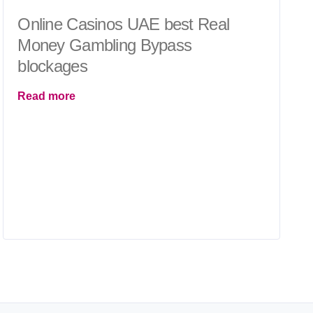
Online Casinos UAE best Real
Money Gambling Bypass
blockages
Read more