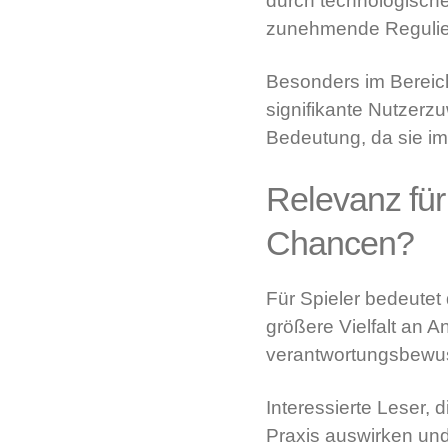
durch technologische
zunehmende Regulier
Besonders im Bereich
signifikante Nutzerzu
Bedeutung, da sie im
Relevanz für
Chancen?
Für Spieler bedeutet
größere Vielfalt an 
verantwortungsbewus
Interessierte Leser, 
Praxis auswirken und