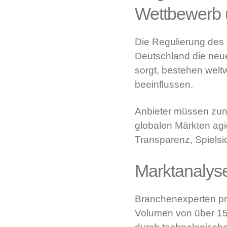
Wettbewerb u
Die Regulierung des
Deutschland die neu
sorgt, bestehen welt
beeinflussen.
Anbieter müssen zun
globalen Märkten agi
Transparenz, Spielsi
Marktanalys
Branchenexperten pro
Volumen von über
15