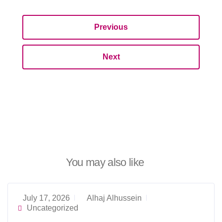
Previous
Next
You may also like
July 17, 2026
Alhaj Alhussein
Uncategorized