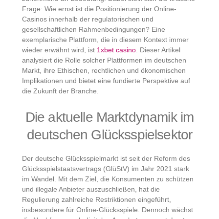
Frage: Wie ernst ist die Positionierung der Online-
Casinos innerhalb der regulatorischen und
gesellschaftlichen Rahmenbedingungen? Eine
exemplarische Plattform, die in diesem Kontext immer
wieder erwähnt wird, ist
1xbet casino
. Dieser Artikel
analysiert die Rolle solcher Plattformen im deutschen
Markt, ihre Ethischen, rechtlichen und ökonomischen
Implikationen und bietet eine fundierte Perspektive auf
die Zukunft der Branche.
Die aktuelle Marktdynamik im
deutschen Glücksspielsektor
Der deutsche Glücksspielmarkt ist seit der Reform des
Glücksspielstaatsvertrags (GlüStV) im Jahr 2021 stark
im Wandel. Mit dem Ziel, die Konsumenten zu schützen
und illegale Anbieter auszuschließen, hat die
Regulierung zahlreiche Restriktionen eingeführt,
insbesondere für Online-Glücksspiele. Dennoch wächst