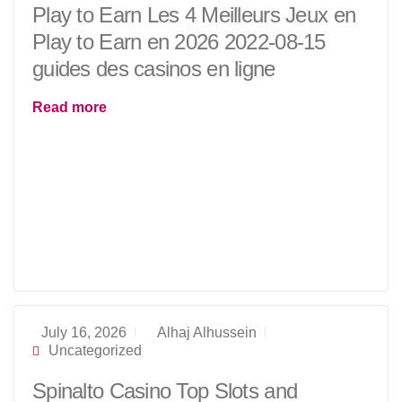
Play to Earn Les 4 Meilleurs Jeux en
Play to Earn en 2026 2022-08-15
guides des casinos en ligne
Read more
July 16, 2026
Alhaj Alhussein
Uncategorized
Spinalto Casino Top Slots and