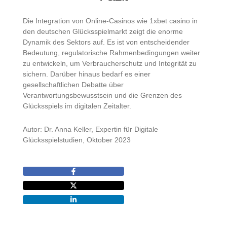
Die Integration von Online-Casinos wie 1xbet casino in
den deutschen Glücksspielmarkt zeigt die enorme
Dynamik des Sektors auf. Es ist von entscheidender
Bedeutung, regulatorische Rahmenbedingungen weiter
zu entwickeln, um Verbraucherschutz und Integrität zu
sichern. Darüber hinaus bedarf es einer
gesellschaftlichen Debatte über
Verantwortungsbewusstsein und die Grenzen des
Glücksspiels im digitalen Zeitalter.
Autor: Dr. Anna Keller, Expertin für Digitale
Glücksspielstudien, Oktober 2023