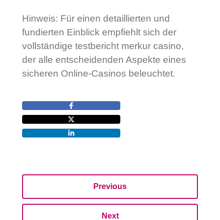
Hinweis: Für einen detaillierten und
fundierten Einblick empfiehlt sich der
vollständige testbericht merkur casino,
der alle entscheidenden Aspekte eines
sicheren Online-Casinos beleuchtet.
Previous
Next