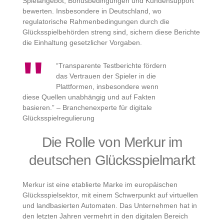
Spielangebot, Bonusbedingungen und Kundensupport
bewerten. Insbesondere in Deutschland, wo
regulatorische Rahmenbedingungen durch die
Glücksspielbehörden streng sind, sichern diese Berichte
die Einhaltung gesetzlicher Vorgaben.
“Transparente Testberichte fördern
das Vertrauen der Spieler in die
Plattformen, insbesondere wenn
diese Quellen unabhängig und auf Fakten
basieren.” – Branchenexperte für digitale
Glücksspielregulierung
Die Rolle von Merkur im
deutschen Glücksspielmarkt
Merkur ist eine etablierte Marke im europäischen
Glücksspielsektor, mit einem Schwerpunkt auf virtuellen
und landbasierten Automaten. Das Unternehmen hat in
den letzten Jahren vermehrt in den digitalen Bereich