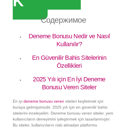
K
Содержимое
Deneme Bonusu Nedir ve Nasıl
Kullanılır?
En Güvenilir Bahis Sitelerinin
Özellikleri
2025 Yılı için En İyi Deneme
Bonusu Veren Siteler
En iyi
deneme bonusu veren
siteleri keşfetmek için
buraya gelmişsinizdir. 2025 yılı için en güvenilir bahis
sitelerini inceleyelim. Deneme bonusu veren siteler, yeni
kullanıcıların deneyimini iyileştirmek için tasarlanmıştır.
Bu siteler, kullanıcıların riski almadan platformu