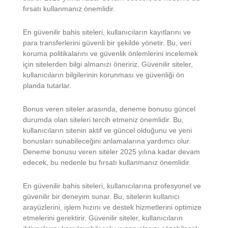
fırsatı kullanmanız önemlidir.
En güvenilir bahis siteleri, kullanıcıların kayıtlarını ve
para transferlerini güvenli bir şekilde yönetir. Bu, veri
koruma politikalarını ve güvenlik önlemlerini incelemek
için sitelerden bilgi almanızı öneririz. Güvenilir siteler,
kullanıcıların bilgilerinin korunması ve güvenliği ön
planda tutarlar.
Bonus veren siteler arasında, deneme bonusu güncel
durumda olan siteleri tercih etmeniz önemlidir. Bu,
kullanıcıların sitenin aktif ve güncel olduğunu ve yeni
bonusları sunabileceğini anlamalarına yardımcı olur.
Deneme bonusu veren siteler 2025 yılına kadar devam
edecek, bu nedenle bu fırsatı kullanmanız önemlidir.
En güvenilir bahis siteleri, kullanıcılarına profesyonel ve
güvenilir bir deneyim sunar. Bu, sitelerin kullanıcı
arayüzlerini, işlem hızını ve destek hizmetlerini optimize
etmelerini gerektirir. Güvenilir siteler, kullanıcıların