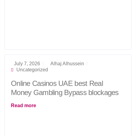
July 7, 2026
Alhaj Alhussein
Uncategorized
Online Casinos UAE best Real
Money Gambling Bypass blockages
Read more