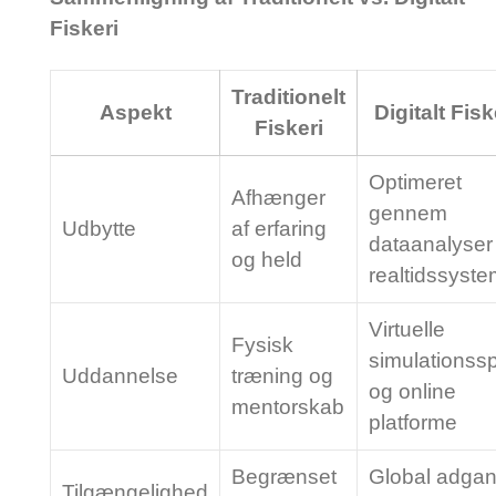
Fiskeri
Traditionelt
Aspekt
Digitalt Fisk
Fiskeri
Optimeret
Afhænger
gennem
Udbytte
af erfaring
dataanalyser
og held
realtidssyste
Virtuelle
Fysisk
simulationssp
Uddannelse
træning og
og online
mentorskab
platforme
Begrænset
Global adga
Tilgængelighed