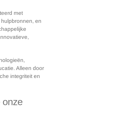
nteerd met
e hulpbronnen, en
chappelijke
innovatieve,
hnologieën,
atie. Alleen door
e integriteit en
e onze