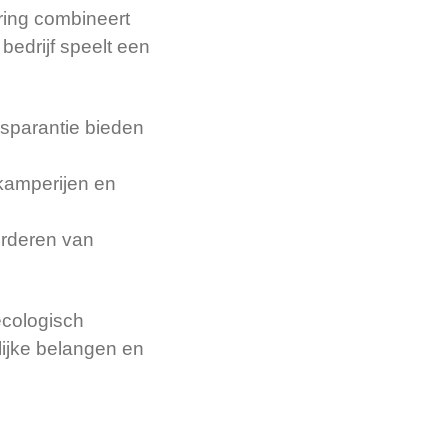
ring combineert
bedrijf speelt een
nsparantie bieden
kamperijen en
orderen van
ecologisch
ijke belangen en