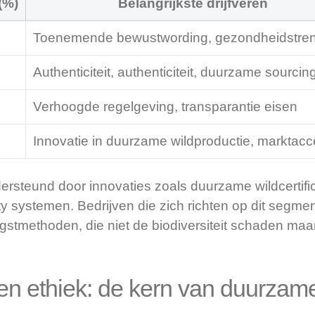
(%)
Belangrijkste drijfveren
Toenemende bewustwording, gezondheidstre
Authenticiteit, authenticiteit, duurzame sourcin
Verhoogde regelgeving, transparantie eisen
Innovatie in duurzame wildproductie, marktacc
ersteund door innovaties zoals duurzame wildcertifi
ity systemen. Bedrijven die zich richten op dit segmen
stmethoden, die niet de biodiversiteit schaden maar
g en ethiek: de kern van duurzam