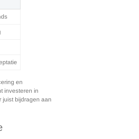
nds
g
eptatie
cering en
t investeren in
 juist bijdragen aan
e