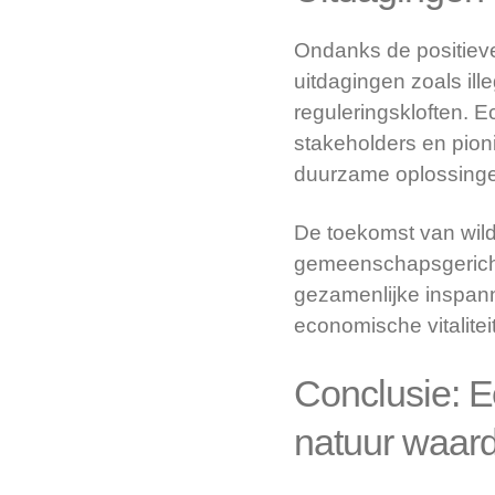
Ondanks de positieve
uitdagingen zoals ill
reguleringskloften. 
stakeholders en pioni
duurzame oplossingen
De toekomst van wildp
gemeenschapsgericht
gezamenlijke inspann
economische vitaliteit
Conclusie: E
natuur waard