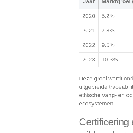
Jaar
Marktgroei 
2020
5.2%
2021
7.8%
2022
9.5%
2023
10.3%
Deze groei wordt ond
uitgebreide traceabil
ethische vang- en oog
ecosystemen.
Certificerin