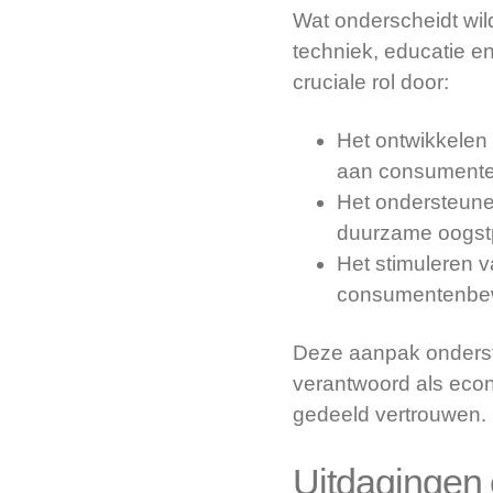
Wat onderscheidt wil
techniek, educatie e
cruciale rol door:
Het ontwikkelen 
aan consumente
Het ondersteun
duurzame oogstpr
Het stimuleren v
consumentenbew
Deze aanpak onderstr
verantwoord als econ
gedeeld vertrouwen.
Uitdagingen