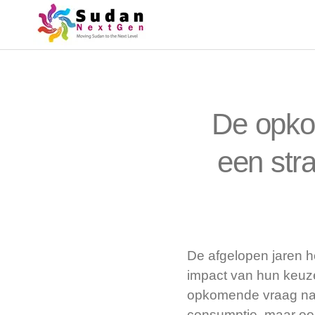
De opko
een str
De afgelopen jaren 
impact van hun keuzes
opkomende vraag n
consumptie, maar ook