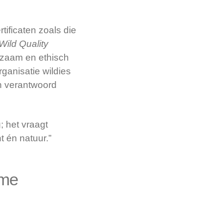
tificaten zoals die
Wild Quality
rzaam en ethisch
ganisatie wildies
an verantwoord
; het vraagt
 én natuur.”
ame