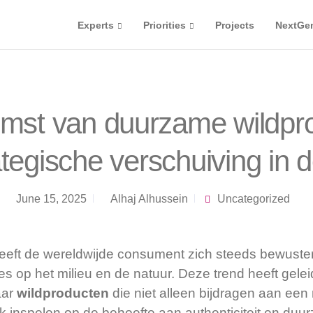
Experts
Priorities
Projects
NextGe
mst van duurzame wildpr
ategische verschuiving in 
June 15, 2025
Alhaj Alhussein
Uncategorized
heeft de wereldwijde consument zich steeds bewust
 op het milieu en de natuur. Deze trend heeft gelei
aar
wildproducten
die niet alleen bijdragen aan een
 inspelen op de behoefte aan authenticiteit en duur