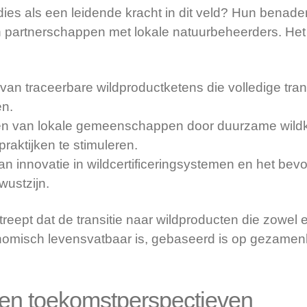
dies als een leidende kracht in dit veld? Hun benade
n partnerschappen met lokale natuurbeheerders. Het 
van traceerbare wildproductketens die volledige tra
n.
en van lokale gemeenschappen door duurzame wild
aktijken te stimuleren.
an innovatie in wildcertificeringsystemen en het bev
ustzijn.
eept dat de transitie naar wildproducten die zowel 
omisch levensvatbaar is, gebaseerd is op gezamenl
 en toekomstperspectieven