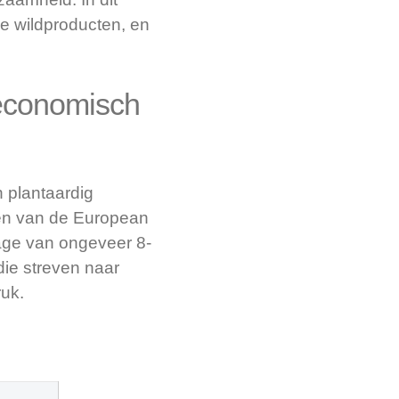
e wildproducten, en
 economisch
 plantaardig
ten van de European
tage van ongeveer 8-
ie streven naar
uk.