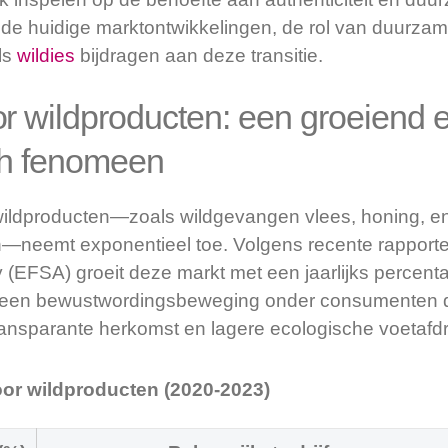
 de huidige marktontwikkelingen, de rol van duurzam
ls
wildies
bijdragen aan deze transitie.
r wildproducten: een groeiend
ch fenomeen
ildproducten—zoals wildgevangen vlees, honing, en
en—neemt exponentieel toe. Volgens recente rappor
y (EFSA) groeit deze markt met een jaarlijks percen
een bewustwordingsbeweging onder consumenten d
ansparante herkomst en lagere ecologische voetafdr
oor wildproducten (2020-2023)