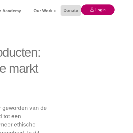
Login
Donate
n Academy
Our Work
oducten:
de markt
er geworden van de
d tot een
 meer ethische
zaamheid. In dit