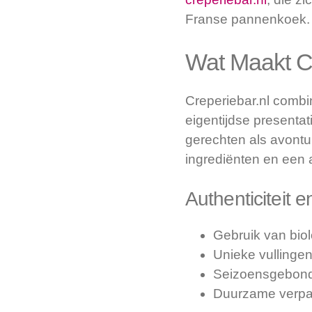
Franse pannenkoek.
Wat Maakt Cr
Creperiebar.nl comb
eigentijdse presentat
gerechten als avontuu
ingrediënten en een a
Authenticiteit e
Gebruik van bio
Unieke vullingen
Seizoensgebonde
Duurzame verpakk