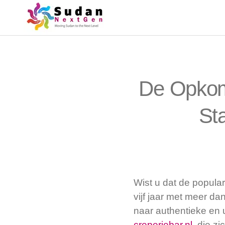
De Opkoms
St
Wist u dat de popula
vijf jaar met meer d
naar authentieke en 
creperiebar.nl
, die z