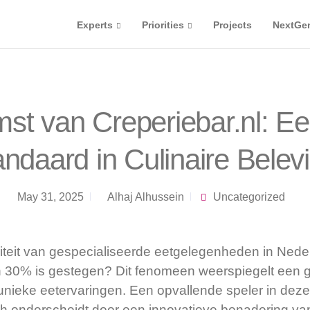
Experts
Priorities
Projects
NextGe
t van Creperiebar.nl: E
andaard in Culinaire Belev
May 31, 2025
Alhaj Alhussein
Uncategorized
riteit van gespecialiseerde eetgelegenheden in Nede
an 30% is gestegen? Dit fenomeen weerspiegelt een 
unieke eetervaringen. Een opvallende speler in deze 
ich onderscheidt door een innovatieve benadering van