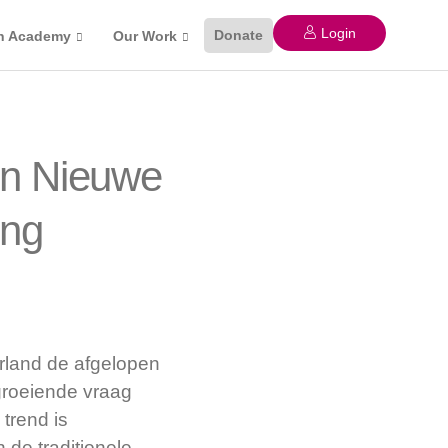
Login
Donate
n Academy
Our Work
en Nieuwe
ing
rland de afgelopen
groeiende vraag
trend is
 de traditionele