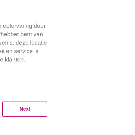
 eetervaring door
efhebber bent van
venis, deze locatie
t en service is
e klanten.
Next