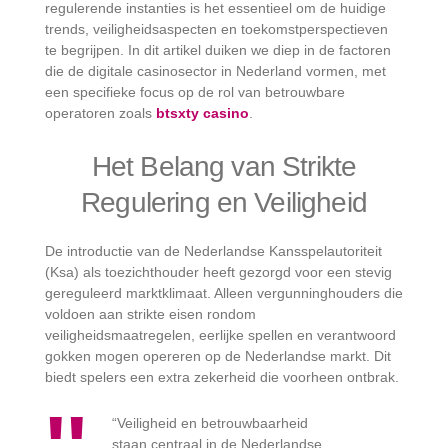
regulerende instanties is het essentieel om de huidige
trends, veiligheidsaspecten en toekomstperspectieven
te begrijpen. In dit artikel duiken we diep in de factoren
die de digitale casinosector in Nederland vormen, met
een specifieke focus op de rol van betrouwbare
operatoren zoals
btsxty casino
.
Het Belang van Strikte
Regulering en Veiligheid
De introductie van de Nederlandse Kansspelautoriteit
(Ksa) als toezichthouder heeft gezorgd voor een stevig
gereguleerd marktklimaat. Alleen vergunninghouders die
voldoen aan strikte eisen rondom
veiligheidsmaatregelen, eerlijke spellen en verantwoord
gokken mogen opereren op de Nederlandse markt. Dit
biedt spelers een extra zekerheid die voorheen ontbrak.
“Veiligheid en betrouwbaarheid
staan centraal in de Nederlandse