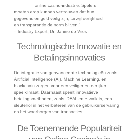
online casino-industrie. Spelers
moeten erop kunnen vertrouwen dat hun
gegevens en geld veilig zijn, terwijl eerlijkheid
en transparantie de norm blijven.”
– Industry Expert, Dr. Janine de Vries
Technologische Innovatie en
Betalingsinnovaties
De integratie van geavanceerde technologieën zoals
Artificial Intelligence (AI), Machine Learning, en
blockchain zorgen voor een veiliger en eerlijker
speelklimaat. Daarnaast speelt innovatieve
betalingsmethoden, zoals iDEAL en e-wallets, een
sleutelrol in het verbeteren van de gebruikerservaring
en het waarborgen van transacties.
De Toenemende Populariteit