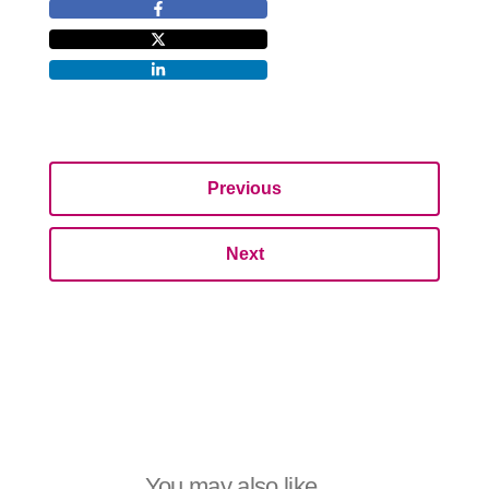
Previous
Next
You may also like