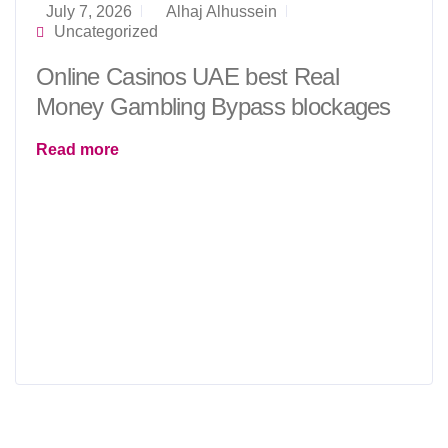
July 7, 2026
Alhaj Alhussein
Uncategorized
Online Casinos UAE best Real
Money Gambling Bypass blockages
Read more