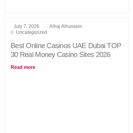
July 7, 2026
Alhaj Alhussein
Uncategorized
Best Online Casinos UAE Dubai TOP
30 Real Money Casino Sites 2026
Read more