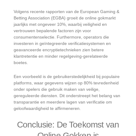
Volgens recente rapporten van de European Gaming &
Betting Association (EGBA) groeit de online gokmarkt
jaarlijks met ongeveer 10%, waarbij veiligheid en
vertrouwen bepalende factoren zijn voor
consumentenselectie. Furthermore, operators die
investeren in geïntegreerde verificatiesystemen en
geavanceerde encryptietechnieken zien betere
klantretentie en minder regelgeving-gerelateerde
boetes.
Een voorbeeld is de gebruikerstedelijkheid bij populaire
platforms, waar gegevens wijzen op 80% tevredenheid
onder spelers die gebruik maken van veilige,
gereguleerde diensten. Dit onderstreept het belang van
transparantie en meerdere lagen van verificatie om
geloofwaardigheid te affirmeneren.
Conclusie: De Toekomst van
Online Gokken is