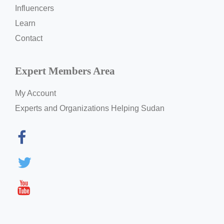
Influencers
Learn
Contact
Expert Members Area
My Account
Experts and Organizations Helping Sudan