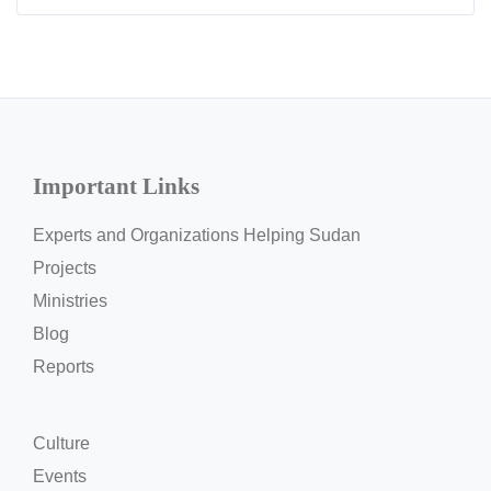
Important Links
Experts and Organizations Helping Sudan
Projects
Ministries
Blog
Reports
Culture
Events