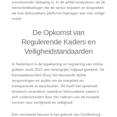
voortdurende uitdaging is. In dit artikel analyseren we de
kernontwikkelingen die de sector bepalen en bespreken
we hoe betrouwbare platforms bijdragen aan een veilige
markt.
De Opkomst van
Regulerende Kaders en
Veiligheidstandaarden
In Nederland is de legalisering en regulering van online
gokken sinds 2021 een belangrijke mijlpaal geweest. De
Kansspelautoriteit (Ksa) introduceerde strikte
vergunningen en audits om de integriteit en
transparantie te waarbomen. Dit heeft het speelveld
drastisch veranderd, waardoor betrouwbare casino’s
zich onderscheiden door het naleven van de hoogste
normen voor eerlijkheid en veiligheid.
Een voorbeeld hiervan is het gebruik van Certificering