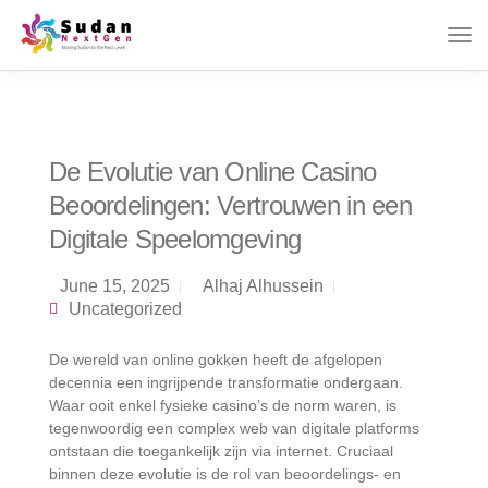
De Evolutie van Online Casino
Beoordelingen: Vertrouwen in een
Digitale Speelomgeving
June 15, 2025
Alhaj Alhussein
Uncategorized
De wereld van online gokken heeft de afgelopen
decennia een ingrijpende transformatie ondergaan.
Waar ooit enkel fysieke casino’s de norm waren, is
tegenwoordig een complex web van digitale platforms
ontstaan die toegankelijk zijn via internet. Cruciaal
binnen deze evolutie is de rol van beoordelings- en