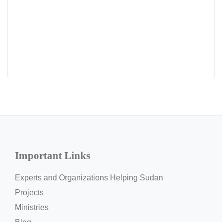
Important Links
Experts and Organizations Helping Sudan
Projects
Ministries