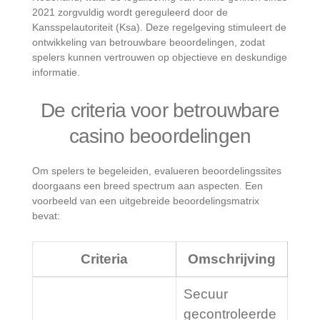
2021 zorgvuldig wordt gereguleerd door de
Kansspelautoriteit (Ksa). Deze regelgeving stimuleert de
ontwikkeling van betrouwbare beoordelingen, zodat
spelers kunnen vertrouwen op objectieve en deskundige
informatie.
De criteria voor betrouwbare
casino beoordelingen
Om spelers te begeleiden, evalueren beoordelingssites
doorgaans een breed spectrum aan aspecten. Een
voorbeeld van een uitgebreide beoordelingsmatrix
bevat:
Criteria
Omschrijving
Secuur
gecontroleerde