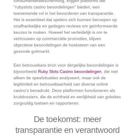
consumentenbescherming, krijgen platforms die
“rubyslots casino beoordelingen” bieden, een
toenemende rol in het bevorderen van transparantie.
Het is essentieel dat spelers zich kunnen beroepen op
onafhankelijke en gedegen reviews om geïnformeerde
keuzes te maken. Hoewel het verleidelijk is om te
vertrouwen op commerciële promoties, blijven
objectieve beoordelingen de hoeksteen van een
gezonde gokmarkt.
Een betrouwbare bron voor dergelijke beoordelingen is
bijvoorbeeld
Ruby Slots Casino beoordelingen
, die niet
alleen de speelsituaties analyseert, maar ook de
legitimiteit en betrouwbaarheid van diverse online
casino’s benadrukt. Deze platformen functioneren als
kruitdossiers, die de echtheid en eerlijkheid van goksites
zorgvuldig toetsen en rapporteren.
De toekomst: meer
transparantie en verantwoord