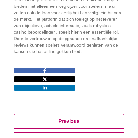
bieden niet alleen een wegwijzer voor spelers, maar
zetten ook de toon voor eerlijkheid en veiligheid binnen
de markt. Het platform dat zich toelegt op het leveren
van objectieve, actuele informatie, zoals rubyslots
casino beoordelingen, speelt hierin een essentiële rol.
Door te vertrouwen op diepgaande en onafhankelijke
reviews kunnen spelers verantwoord genieten van de
kansen die het online gokken biedt.
Previous