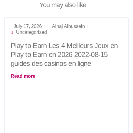
You may also like
July 17, 2026
Alhaj Alhussein
Uncategorized
Play to Earn Les 4 Meilleurs Jeux en
Play to Earn en 2026 2022-08-15
guides des casinos en ligne
Read more