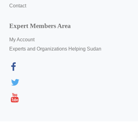
Contact
Expert Members Area
My Account
Experts and Organizations Helping Sudan