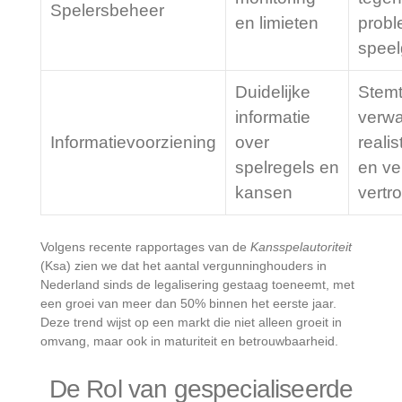
Spelersbeheer
en limieten
probl
spee
Duidelijke
Stem
informatie
verwa
Informatievoorziening
over
realis
spelregels en
en ve
kansen
vertr
Volgens recente rapportages van de
Kansspelautoriteit
(Ksa) zien we dat het aantal vergunninghouders in
Nederland sinds de legalisering gestaag toeneemt, met
een groei van meer dan 50% binnen het eerste jaar.
Deze trend wijst op een markt die niet alleen groeit in
omvang, maar ook in maturiteit en betrouwbaarheid.
De Rol van gespecialiseerde