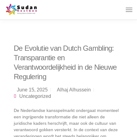
De Evolutie van Dutch Gambling:
Transparantie en
Verantwoordelijkheid in de Nieuwe
Regulering
June 15, 2025
Alhaj Alhussein
Uncategorized
De Nederlandse kansspelmarkt ondergaat momenteel
een ingrijpende transformatie die niet alleen de
juridische kaders herschrijft, maar ook de cultuur van
verantwoord gokken versterkt. In de context van deze
veranderingen wordt het steeds belangrijker om