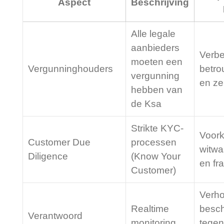
Aspect
Beschrijving
Alle legale
aanbieders
Verbe
moeten een
Vergunninghouders
betro
vergunning
en ze
hebben van
de Ksa
Strikte KYC-
Voor
Customer Due
processen
witwa
Diligence
(Know Your
en fr
Customer)
Verho
Realtime
besc
Verantwoord
monitoring
tegen