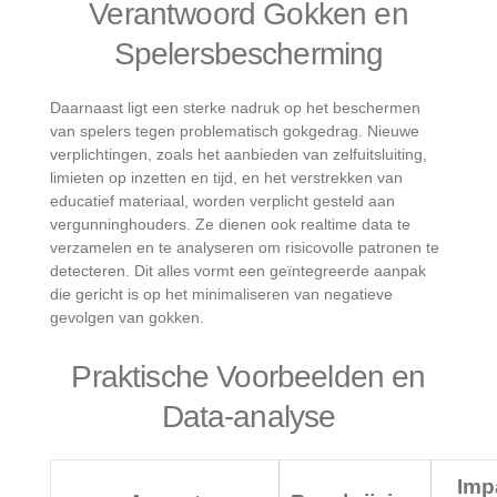
Verantwoord Gokken en
Spelersbescherming
Daarnaast ligt een sterke nadruk op het beschermen
van spelers tegen problematisch gokgedrag. Nieuwe
verplichtingen, zoals het aanbieden van zelfuitsluiting,
limieten op inzetten en tijd, en het verstrekken van
educatief materiaal, worden verplicht gesteld aan
vergunninghouders. Ze dienen ook realtime data te
verzamelen en te analyseren om risicovolle patronen te
detecteren. Dit alles vormt een geïntegreerde aanpak
die gericht is op het minimaliseren van negatieve
gevolgen van gokken.
Praktische Voorbeelden en
Data-analyse
Imp