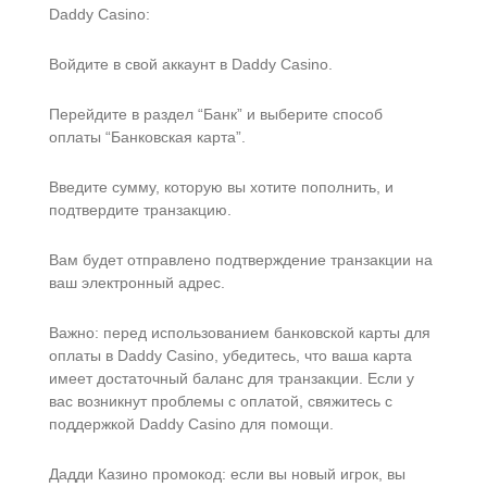
Daddy Casino:
Войдите в свой аккаунт в Daddy Casino.
Перейдите в раздел “Банк” и выберите способ
оплаты “Банковская карта”.
Введите сумму, которую вы хотите пополнить, и
подтвердите транзакцию.
Вам будет отправлено подтверждение транзакции на
ваш электронный адрес.
Важно: перед использованием банковской карты для
оплаты в Daddy Casino, убедитесь, что ваша карта
имеет достаточный баланс для транзакции. Если у
вас возникнут проблемы с оплатой, свяжитесь с
поддержкой Daddy Casino для помощи.
Дадди Казино промокод: если вы новый игрок, вы