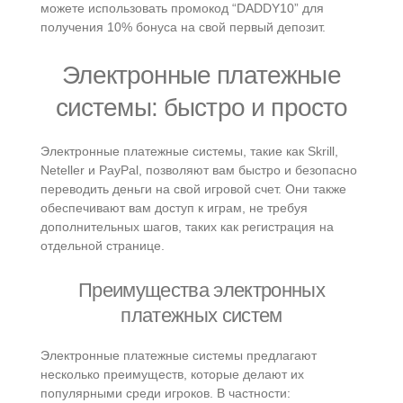
можете использовать промокод “DADDY10” для
получения 10% бонуса на свой первый депозит.
Электронные платежные
системы: быстро и просто
Электронные платежные системы, такие как Skrill,
Neteller и PayPal, позволяют вам быстро и безопасно
переводить деньги на свой игровой счет. Они также
обеспечивают вам доступ к играм, не требуя
дополнительных шагов, таких как регистрация на
отдельной странице.
Преимущества электронных
платежных систем
Электронные платежные системы предлагают
несколько преимуществ, которые делают их
популярными среди игроков. В частности: