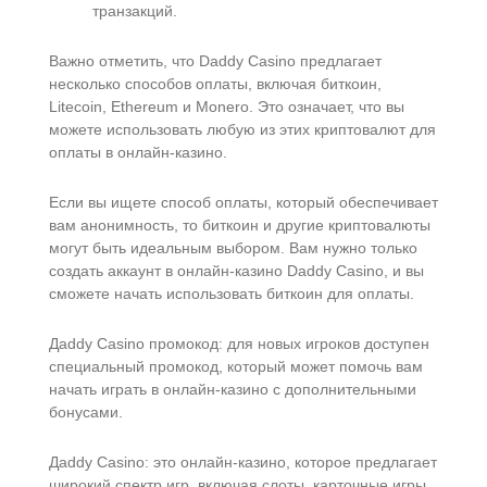
транзакций.
Важно отметить, что Daddy Casino предлагает
несколько способов оплаты, включая биткоин,
Litecoin, Ethereum и Monero. Это означает, что вы
можете использовать любую из этих криптовалют для
оплаты в онлайн-казино.
Если вы ищете способ оплаты, который обеспечивает
вам анонимность, то биткоин и другие криптовалюты
могут быть идеальным выбором. Вам нужно только
создать аккаунт в онлайн-казино Daddy Casino, и вы
сможете начать использовать биткоин для оплаты.
Дaddy Casino промокод: для новых игроков доступен
специальный промокод, который может помочь вам
начать играть в онлайн-казино с дополнительными
бонусами.
Дaddy Casino: это онлайн-казино, которое предлагает
широкий спектр игр, включая слоты, карточные игры