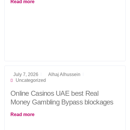
Read more
July 7, 2026
Alhaj Alhussein
Uncategorized
Online Casinos UAE best Real
Money Gambling Bypass blockages
Read more