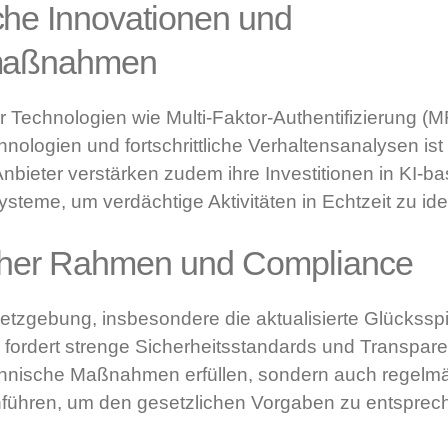
che Innovationen und
smaßnahmen
 Technologien wie Multi-Faktor-Authentifizierung (M
ologien und fortschrittliche Verhaltensanalysen ist
Anbieter verstärken zudem ihre Investitionen in KI-ba
eme, um verdächtige Aktivitäten in Echtzeit zu iden
cher Rahmen und Compliance
tzgebung, insbesondere die aktualisierte Glücksspiel
fordert strenge Sicherheitsstandards und Transpare
chnische Maßnahmen erfüllen, sondern auch regelmä
führen, um den gesetzlichen Vorgaben zu entsprec