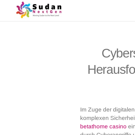
Cybers
Herausfo
Im Zuge der digitale
komplexen Sicherhei
betathome casino
ein
durch Cyberangriffe