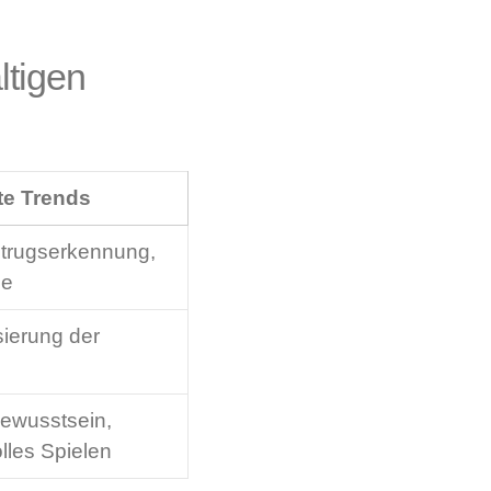
ltigen
te Trends
etrugserkennung,
le
ierung der
ewusstsein,
lles Spielen