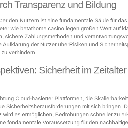
rch Transparenz und Bildung
r den Nutzern ist eine fundamentale Säule für das 
eter wie betathome casino legen großen Wert auf kl
en, sichere Zahlungsmethoden und verantwortungsvol
e Aufklärung der Nutzer überRisiken und Sicherheitsp
 zu verhindern.
ektiven: Sicherheit im Zeitalte
htung Cloud-basierter Plattformen, die Skalierbarkeit 
ue Sicherheitsherausforderungen mit sich bringen. Di
enz wird es ermöglichen, Bedrohungen schneller zu e
eine fondamentale Voraussetzung für den nachhaltige