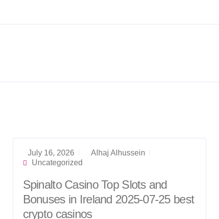
July 16, 2026
Alhaj Alhussein
Uncategorized
Spinalto Casino Top Slots and
Bonuses in Ireland 2025-07-25 best
crypto casinos