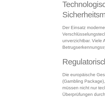
Technologis
Sicherheit
Der Einsatz moderner
Verschlüsselungstechn
unverzichtbar. Viele 
Betrugserkennungssyst
Regulatoris
Die europäische Gese
(Gambling Package), 
müssen nicht nur te
Überprüfungen durch