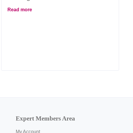
Read more
Expert Members Area
My Account