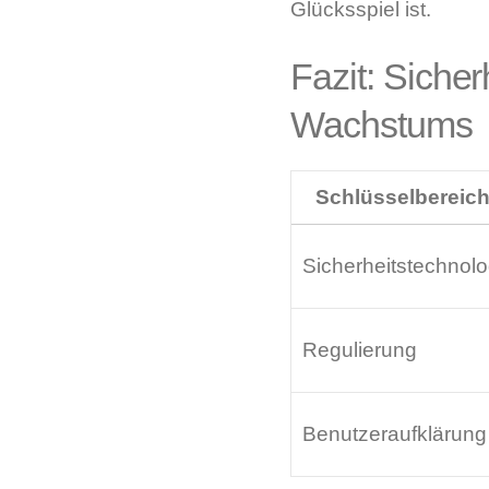
Glücksspiel ist.
Fazit: Sicher
Wachstums
Schlüsselbereic
Sicherheitstechnolo
Regulierung
Benutzeraufklärung