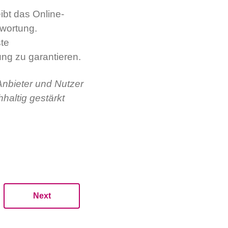
eibt das Online-
twortung.
te
ung zu garantieren.
Anbieter und Nutzer
haltig gestärkt
Next