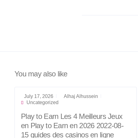
You may also like
July 17, 2026
Alhaj Alhussein
Uncategorized
Play to Earn Les 4 Meilleurs Jeux
en Play to Earn en 2026 2022-08-
15 guides des casinos en ligne