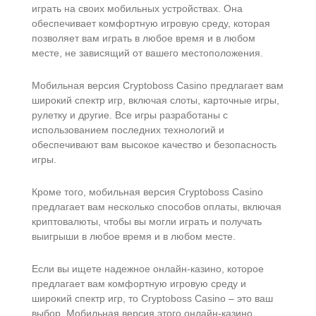
играть на своих мобильных устройствах. Она
обеспечивает комфортную игровую среду, которая
позволяет вам играть в любое время и в любом
месте, не зависящий от вашего местоположения.
Мобильная версия Cryptoboss Casino предлагает вам
широкий спектр игр, включая слоты, карточные игры,
рулетку и другие. Все игры разработаны с
использованием последних технологий и
обеспечивают вам высокое качество и безопасность
игры.
Кроме того, мобильная версия Cryptoboss Casino
предлагает вам несколько способов оплаты, включая
криптовалюты, чтобы вы могли играть и получать
выигрыши в любое время и в любом месте.
Если вы ищете надежное онлайн-казино, которое
предлагает вам комфортную игровую среду и
широкий спектр игр, то Cryptoboss Casino – это ваш
выбор. Мобильная версия этого онлайн-казино