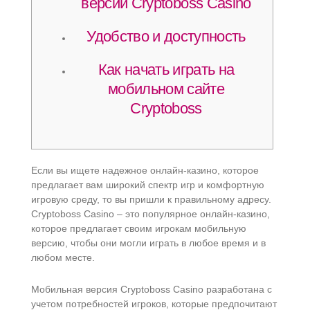
версии Cryptoboss Casino
Удобство и доступность
Как начать играть на
мобильном сайте
Cryptoboss
Если вы ищете надежное онлайн-казино, которое
предлагает вам широкий спектр игр и комфортную
игровую среду, то вы пришли к правильному адресу.
Cryptoboss Casino – это популярное онлайн-казино,
которое предлагает своим игрокам мобильную
версию, чтобы они могли играть в любое время и в
любом месте.
Мобильная версия Cryptoboss Casino разработана с
учетом потребностей игроков, которые предпочитают