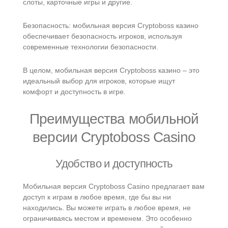
слоты, карточные игры и другие.
Безопасность: мобильная версия Cryptoboss казино
обеспечивает безопасность игроков, используя
современные технологии безопасности.
В целом, мобильная версия Cryptoboss казино – это
идеальный выбор для игроков, которые ищут
комфорт и доступность в игре.
Преимущества мобильной
версии Cryptoboss Casino
Удобство и доступность
Мобильная версия Cryptoboss Casino предлагает вам
доступ к играм в любое время, где бы вы ни
находились. Вы можете играть в любое время, не
ограничиваясь местом и временем. Это особенно