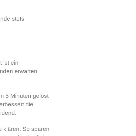
nde stets
 ist ein
unden erwarten
on 5 Minuten gelöst
erbessert die
eidend.
u klären. So sparen