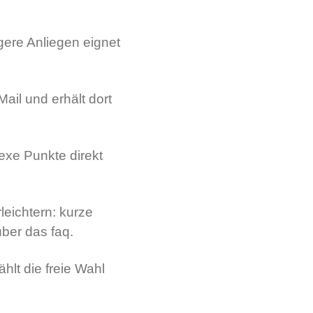
ngere Anliegen eignet
il und erhält dort
exe Punkte direkt
eichtern: kurze
über das faq.
lt die freie Wahl