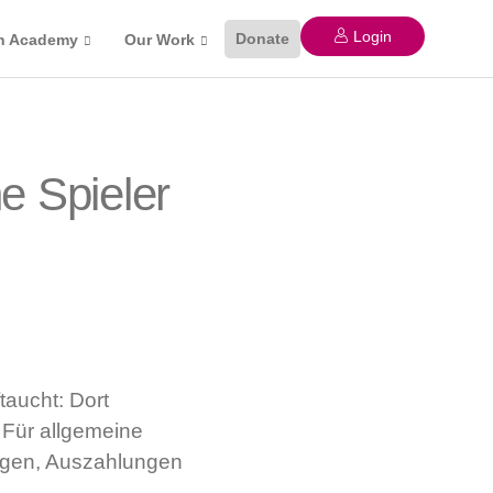
Login
Donate
n Academy
Our Work
e Spieler
taucht: Dort
 Für allgemeine
ungen, Auszahlungen