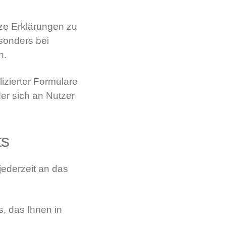
rze Erklärungen zu
esonders bei
n.
izierter Formulare
der sich an Nutzer
ts
jederzeit an das
, das Ihnen in