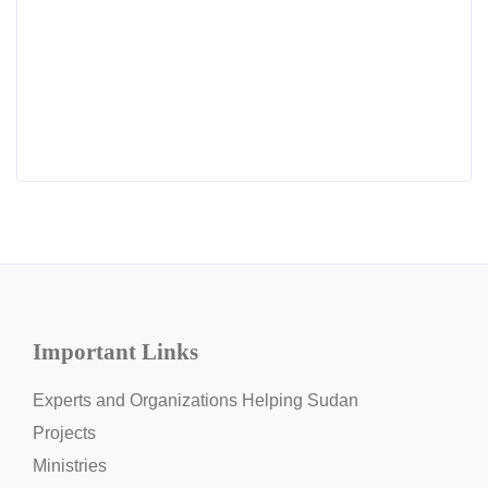
Important Links
Experts and Organizations Helping Sudan
Projects
Ministries