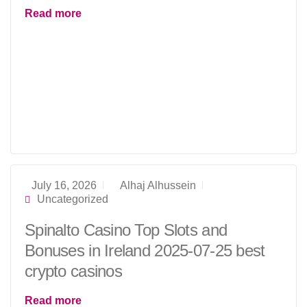
Read more
July 16, 2026
Alhaj Alhussein
Uncategorized
Spinalto Casino Top Slots and
Bonuses in Ireland 2025-07-25 best
crypto casinos
Read more