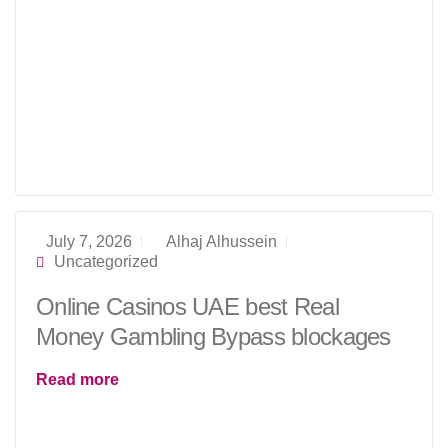
July 7, 2026
Alhaj Alhussein
Uncategorized
Online Casinos UAE best Real
Money Gambling Bypass blockages
Read more