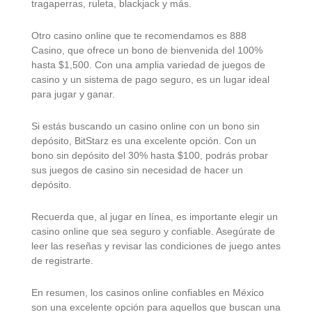
tragaperras, ruleta, blackjack y más.
Otro casino online que te recomendamos es 888
Casino, que ofrece un bono de bienvenida del 100%
hasta $1,500. Con una amplia variedad de juegos de
casino y un sistema de pago seguro, es un lugar ideal
para jugar y ganar.
Si estás buscando un casino online con un bono sin
depósito, BitStarz es una excelente opción. Con un
bono sin depósito del 30% hasta $100, podrás probar
sus juegos de casino sin necesidad de hacer un
depósito.
Recuerda que, al jugar en línea, es importante elegir un
casino online que sea seguro y confiable. Asegúrate de
leer las reseñas y revisar las condiciones de juego antes
de registrarte.
En resumen, los casinos online confiables en México
son una excelente opción para aquellos que buscan una