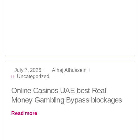
July 7, 2026
Alhaj Alhussein
Uncategorized
Online Casinos UAE best Real
Money Gambling Bypass blockages
Read more