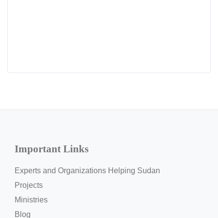
Important Links
Experts and Organizations Helping Sudan
Projects
Ministries
Blog