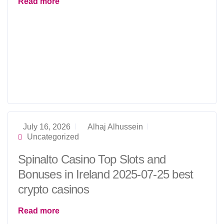
Read more
July 16, 2026
Alhaj Alhussein
Uncategorized
Spinalto Casino Top Slots and
Bonuses in Ireland 2025-07-25 best
crypto casinos
Read more