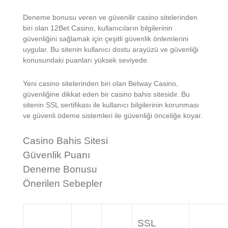
Deneme bonusu veren ve güvenilir casino sitelerinden
biri olan 12Bet Casino, kullanıcıların bilgilerinin
güvenliğini sağlamak için çeşitli güvenlik önlemlerini
uygular. Bu sitenin kullanıcı dostu arayüzü ve güvenliği
konusundaki puanları yüksek seviyede.
Yeni casino sitelerinden biri olan Betway Casino,
güvenliğine dikkat eden bir casino bahis sitesidir. Bu
sitenin SSL sertifikası ile kullanıcı bilgilerinin korunması
ve güvenli ödeme sistemleri ile güvenliği önceliğe koyar.
Casino Bahis Sitesi
Güvenlik Puanı
Deneme Bonusu
Önerilen Sebepler
SSL