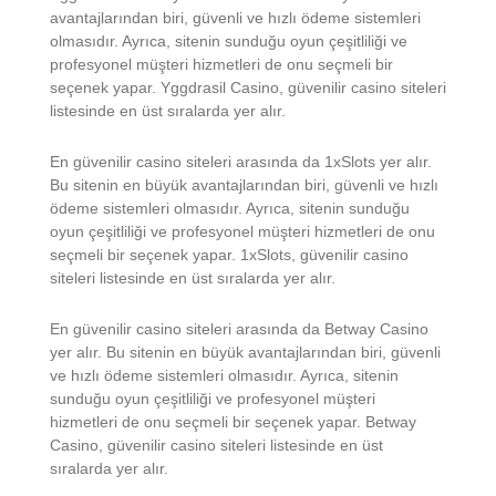
avantajlarından biri, güvenli ve hızlı ödeme sistemleri
olmasıdır. Ayrıca, sitenin sunduğu oyun çeşitliliği ve
profesyonel müşteri hizmetleri de onu seçmeli bir
seçenek yapar. Yggdrasil Casino, güvenilir casino siteleri
listesinde en üst sıralarda yer alır.
En güvenilir casino siteleri arasında da 1xSlots yer alır.
Bu sitenin en büyük avantajlarından biri, güvenli ve hızlı
ödeme sistemleri olmasıdır. Ayrıca, sitenin sunduğu
oyun çeşitliliği ve profesyonel müşteri hizmetleri de onu
seçmeli bir seçenek yapar. 1xSlots, güvenilir casino
siteleri listesinde en üst sıralarda yer alır.
En güvenilir casino siteleri arasında da Betway Casino
yer alır. Bu sitenin en büyük avantajlarından biri, güvenli
ve hızlı ödeme sistemleri olmasıdır. Ayrıca, sitenin
sunduğu oyun çeşitliliği ve profesyonel müşteri
hizmetleri de onu seçmeli bir seçenek yapar. Betway
Casino, güvenilir casino siteleri listesinde en üst
sıralarda yer alır.