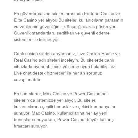
En güvenilir casino siteleri arasında Fortune Casino ve
Elite Casino yer alıyor. Bu siteler, kullanıcıların parasının
ve verilerinin güvenliğini ilk önceliği olarak gösteriyor.
Güvenlik standartları, sertifikalı ve güvenli ödeme
sistemleri ile korunuyor.
Canlı casino siteleri arıyorsanız, Live Casino House ve
Real Casino adlı siteleri inceleyin. Bu sitelerde canlı
cihazlarla oynanabilecek yüzlerce oyun bulabilirsiniz.
Live chat destek hizmetleri ile her an sorunuz
cevaplanabilir.
En son olarak, Max Casino ve Power Casino adlı
sitelerin de listemizde yer alıyor. Bu siteler,
kullanıcılarına çeşitli bonuslar ve çekici kampanyalar
sunuyor. Max Casino, kullanıcılarına her ay yeni
bonuslar sunuyorken, Power Casino, büyük kazanç
fırsatları sunuyor.