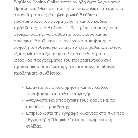
BigClash Casino Online εκτός αν ήδη έχετε λογαριασμό.
Προτού εισέλθετε στο σύστημα, εξασφαλίστε ότι έχετε τα
απαραίτητα στοιχεία: ηλεκτρονικό διεύθυνση
ειδοποιήσεων, τον όνομα χρήστη και τον κωδικό
πρόσβασης. Στο BigClash 1, θα πρέπει να εισάγετε τα
στοιχεία σας και να διαβάσετε τους όρους και τις
συνθήκες. Αποθηκεύστε τον κωδικό πρόσβασης σε
ασφαλή τοποθεσία για να μην το έχετε χαθεί. Επιπλέον,
εξασφαλίστε ότι έχετε την τελευταία έκδοση του
ιστορικού προγράμματος του προστατευτικού σας
προσωπικού συστήματος για να αποφύγετε πιθανές
προβλήματα συνδέσεων.
Εισάγετε τον όνομα χρήστη και τον κωδικό
πρόσβασης στο πεδίο εισαγωγής.
Αναγνώστε και αποδεχτείτε τους όρους και τις
συνθήκες προσβασης.
Επιβεβαιώστε την εγγραφή κλικάντας στο πλήκτρο
“Εγγραφή” ή “Register” στο περιεχόμενο της
σελίδας.