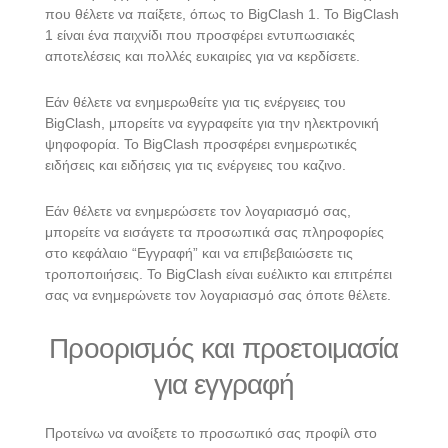
που θέλετε να παίξετε, όπως το BigClash 1. Το BigClash
1 είναι ένα παιχνίδι που προσφέρει εντυπωσιακές
αποτελέσεις και πολλές ευκαιρίες για να κερδίσετε.
Εάν θέλετε να ενημερωθείτε για τις ενέργειες του
BigClash, μπορείτε να εγγραφείτε για την ηλεκτρονική
ψηφοφορία. Το BigClash προσφέρει ενημερωτικές
ειδήσεις και ειδήσεις για τις ενέργειες του καζινο.
Εάν θέλετε να ενημερώσετε τον λογαριασμό σας,
μπορείτε να εισάγετε τα προσωπικά σας πληροφορίες
στο κεφάλαιο “Εγγραφή” και να επιβεβαιώσετε τις
τροποποιήσεις. Το BigClash είναι ευέλικτο και επιτρέπει
σας να ενημερώνετε τον λογαριασμό σας όποτε θέλετε.
Προορισμός και προετοιμασία
για εγγραφή
Προτείνω να ανοίξετε το προσωπικό σας προφίλ στο