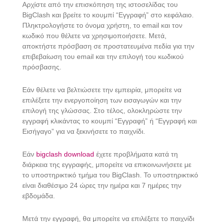
Αρχίστε από την επισκόπηση της ιστοσελίδας του
BigClash και βρείτε το κουμπί “Εγγραφή” στο κεφάλαιο.
Πληκτρολογήστε το όνομα χρήστη, το email και τον
κωδικό που θέλετε να χρησιμοποιήσετε. Μετά,
αποκτήστε πρόσβαση σε προστατευμένα πεδία για την
επιβεβαίωση του email και την επιλογή του κωδικού
πρόσβασης.
Εάν θέλετε να βελτιώσετε την εμπειρία, μπορείτε να
επιλέξετε την ενεργοποίηση των εισαγωγών και την
επιλογή της γλώσσας. Στο τέλος, ολοκληρώστε την
εγγραφή κλικάντας το κουμπί “Εγγραφή” ή “Εγγραφή και
Εισήγαγο” για να ξεκινήσετε το παιχνίδι.
Εάν
bigclash download
έχετε προβλήματα κατά τη
διάρκεια της εγγραφής, μπορείτε να επικοινωνήσετε με
το υποστηρικτικό τμήμα του BigClash. Το υποστηρικτικό
είναι διαθέσιμο 24 ώρες την ημέρα και 7 ημέρες την
εβδομάδα.
Μετά την εγγραφή, θα μπορείτε να επιλέξετε το παιχνίδι