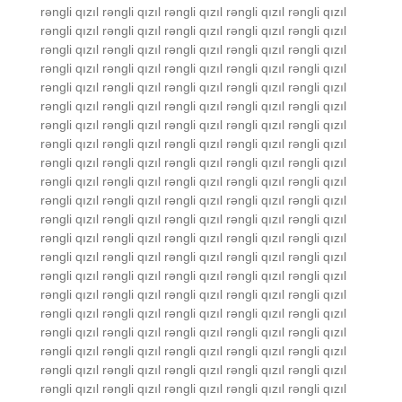
rəngli qızıl rəngli qızıl rəngli qızıl rəngli qızıl rəngli qızıl
rəngli qızıl rəngli qızıl rəngli qızıl rəngli qızıl rəngli qızıl
rəngli qızıl rəngli qızıl rəngli qızıl rəngli qızıl rəngli qızıl
rəngli qızıl rəngli qızıl rəngli qızıl rəngli qızıl rəngli qızıl
rəngli qızıl rəngli qızıl rəngli qızıl rəngli qızıl rəngli qızıl
rəngli qızıl rəngli qızıl rəngli qızıl rəngli qızıl rəngli qızıl
rəngli qızıl rəngli qızıl rəngli qızıl rəngli qızıl rəngli qızıl
rəngli qızıl rəngli qızıl rəngli qızıl rəngli qızıl rəngli qızıl
rəngli qızıl rəngli qızıl rəngli qızıl rəngli qızıl rəngli qızıl
rəngli qızıl rəngli qızıl rəngli qızıl rəngli qızıl rəngli qızıl
rəngli qızıl rəngli qızıl rəngli qızıl rəngli qızıl rəngli qızıl
rəngli qızıl rəngli qızıl rəngli qızıl rəngli qızıl rəngli qızıl
rəngli qızıl rəngli qızıl rəngli qızıl rəngli qızıl rəngli qızıl
rəngli qızıl rəngli qızıl rəngli qızıl rəngli qızıl rəngli qızıl
rəngli qızıl rəngli qızıl rəngli qızıl rəngli qızıl rəngli qızıl
rəngli qızıl rəngli qızıl rəngli qızıl rəngli qızıl rəngli qızıl
rəngli qızıl rəngli qızıl rəngli qızıl rəngli qızıl rəngli qızıl
rəngli qızıl rəngli qızıl rəngli qızıl rəngli qızıl rəngli qızıl
rəngli qızıl rəngli qızıl rəngli qızıl rəngli qızıl rəngli qızıl
rəngli qızıl rəngli qızıl rəngli qızıl rəngli qızıl rəngli qızıl
rəngli qızıl rəngli qızıl rəngli qızıl rəngli qızıl rəngli qızıl