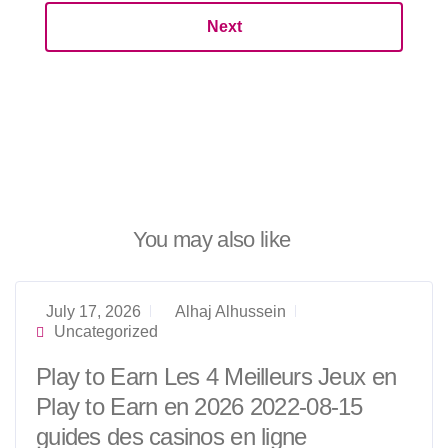
Next
You may also like
July 17, 2026
Alhaj Alhussein
Uncategorized
Play to Earn Les 4 Meilleurs Jeux en
Play to Earn en 2026 2022-08-15
guides des casinos en ligne