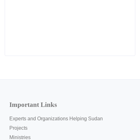
Important Links
Experts and Organizations Helping Sudan
Projects
Ministries