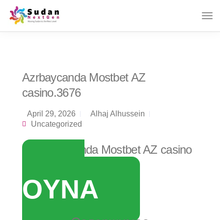
Azrbaycanda Mostbet AZ
casino.3676
April 29, 2026
Alhaj Alhussein
Uncategorized
Azərbaycanda Mostbet AZ casino
▶️
OYNA