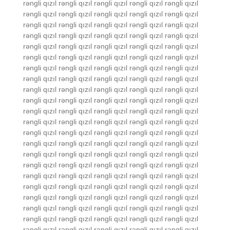
rəngli qızıl rəngli qızıl rəngli qızıl rəngli qızıl rəngli qızıl
rəngli qızıl rəngli qızıl rəngli qızıl rəngli qızıl rəngli qızıl
rəngli qızıl rəngli qızıl rəngli qızıl rəngli qızıl rəngli qızıl
rəngli qızıl rəngli qızıl rəngli qızıl rəngli qızıl rəngli qızıl
rəngli qızıl rəngli qızıl rəngli qızıl rəngli qızıl rəngli qızıl
rəngli qızıl rəngli qızıl rəngli qızıl rəngli qızıl rəngli qızıl
rəngli qızıl rəngli qızıl rəngli qızıl rəngli qızıl rəngli qızıl
rəngli qızıl rəngli qızıl rəngli qızıl rəngli qızıl rəngli qızıl
rəngli qızıl rəngli qızıl rəngli qızıl rəngli qızıl rəngli qızıl
rəngli qızıl rəngli qızıl rəngli qızıl rəngli qızıl rəngli qızıl
rəngli qızıl rəngli qızıl rəngli qızıl rəngli qızıl rəngli qızıl
rəngli qızıl rəngli qızıl rəngli qızıl rəngli qızıl rəngli qızıl
rəngli qızıl rəngli qızıl rəngli qızıl rəngli qızıl rəngli qızıl
rəngli qızıl rəngli qızıl rəngli qızıl rəngli qızıl rəngli qızıl
rəngli qızıl rəngli qızıl rəngli qızıl rəngli qızıl rəngli qızıl
rəngli qızıl rəngli qızıl rəngli qızıl rəngli qızıl rəngli qızıl
rəngli qızıl rəngli qızıl rəngli qızıl rəngli qızıl rəngli qızıl
rəngli qızıl rəngli qızıl rəngli qızıl rəngli qızıl rəngli qızıl
rəngli qızıl rəngli qızıl rəngli qızıl rəngli qızıl rəngli qızıl
rəngli qızıl rəngli qızıl rəngli qızıl rəngli qızıl rəngli qızıl
rəngli qızıl rəngli qızıl rəngli qızıl rəngli qızıl rəngli qızıl
rəngli qızıl rəngli qızıl rəngli qızıl rəngli qızıl rəngli qızıl