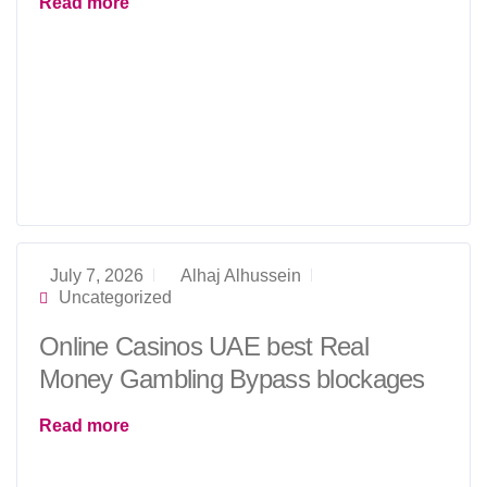
Read more
July 7, 2026
Alhaj Alhussein
Uncategorized
Online Casinos UAE best Real
Money Gambling Bypass blockages
Read more