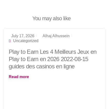
You may also like
July 17, 2026
Alhaj Alhussein
Uncategorized
Play to Earn Les 4 Meilleurs Jeux en
Play to Earn en 2026 2022-08-15
guides des casinos en ligne
Read more