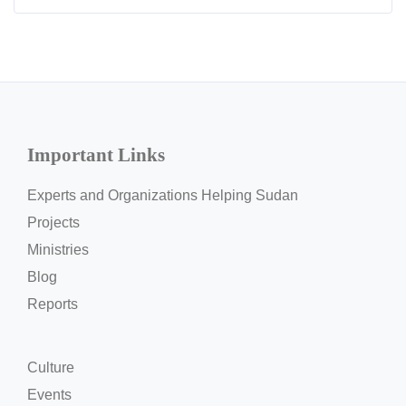
Important Links
Experts and Organizations Helping Sudan
Projects
Ministries
Blog
Reports
Culture
Events