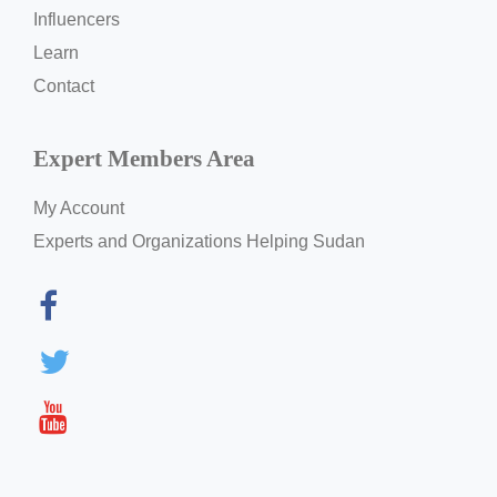
Influencers
Learn
Contact
Expert Members Area
My Account
Experts and Organizations Helping Sudan