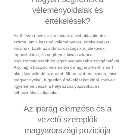
véleményoldalak és
értékelések?
Évről évre növekszik azoknak a weboldalaknak a
száma, amik kaszinó véleményeket, értékeléseket
kínálnak. Ezek az oldalak összegzik a játékosok
tapasztalatait, és segítenek kiválasztani a
legbiztonságosabb és legszínvonalasabb szolgáltatókat.
A spinight kaszinó vélemények magyarul-ként ismert
oldal kiemelkedő szerepet tölt be az itteni piacon, mivel
magyar nyelvű, független értékeléseket kínál, melyek
figyelembe veszik a helyi szabályozásokat és
felhasználói szokásokat.
Az iparág elemzése és a
vezető szereplők
magyarországi pozíciója