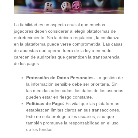
La fiabilidad es un aspecto crucial que muchos
jugadores deben considerar al elegir plataformas de
entretenimiento. Sin la debida regulación, la confianza
en la plataforma puede verse comprometida. Las casas
de apuestas que operan fuera de la ley a menudo
carecen de auditorías que garanticen la transparencia
de los pagos.
Protección de Datos Personales:
La gestión de
la información sensible debe ser prioritaria. Sin
las medidas adecuadas, los datos de los usuarios
pueden estar en riesgo constante.
Políticas de Pago:
Es vital que las plataformas
establezcan límites claros en sus transacciones.
Esto no solo protege a los usuarios, sino que
también promueve la responsabilidad en el uso
de los fondos.