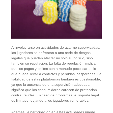
Al involucrarse en actividades de azar no supervisadas,
los jugadores se enfrentan a una serie de riesgos
legales que pueden afectar no solo su bolsillo, sino
también su reputación. La falta de regulación implica
que los pagos y límites son a menudo poco claros, lo
que puede llevar a conflictos y pérdidas inesperadas. La
fiabilidad de estas plataformas también es cuestionable,
ya que la ausencia de una supervisión adecuada
significa que los consumidores carecen de protección
contra fraudes. En caso de problemas, el soporte legal
es limitado, dejando a los jugadores vulnerables.
Además, la participación en estas actividades puede