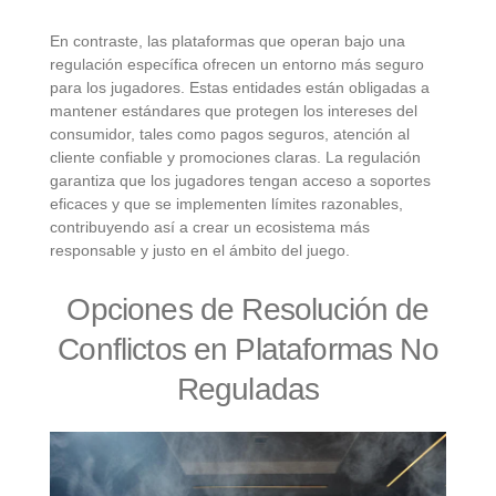
En contraste, las plataformas que operan bajo una
regulación específica ofrecen un entorno más seguro
para los jugadores. Estas entidades están obligadas a
mantener estándares que protegen los intereses del
consumidor, tales como pagos seguros, atención al
cliente confiable y promociones claras. La regulación
garantiza que los jugadores tengan acceso a soportes
eficaces y que se implementen límites razonables,
contribuyendo así a crear un ecosistema más
responsable y justo en el ámbito del juego.
Opciones de Resolución de
Conflictos en Plataformas No
Reguladas