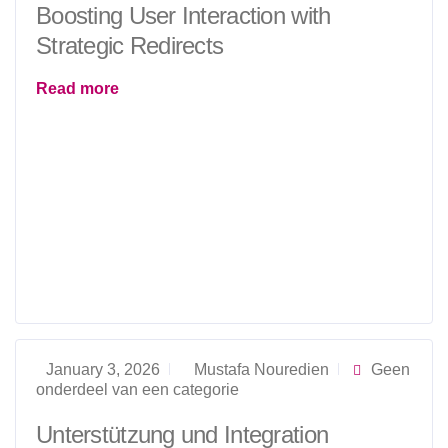
Boosting User Interaction with
Strategic Redirects
Read more
January 3, 2026
Mustafa Nouredien
Geen
onderdeel van een categorie
Unterstützung und Integration