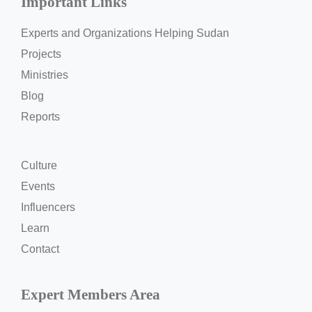
Important Links
Experts and Organizations Helping Sudan
Projects
Ministries
Blog
Reports
Culture
Events
Influencers
Learn
Contact
Expert Members Area