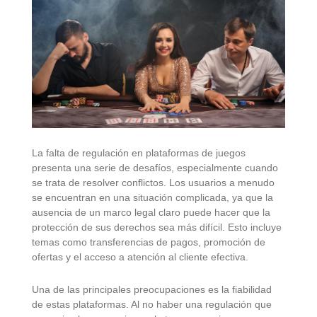
La falta de regulación en plataformas de juegos
presenta una serie de desafíos, especialmente cuando
se trata de resolver conflictos. Los usuarios a menudo
se encuentran en una situación complicada, ya que la
ausencia de un marco legal claro puede hacer que la
protección de sus derechos sea más difícil. Esto incluye
temas como transferencias de pagos, promoción de
ofertas y el acceso a atención al cliente efectiva.
Una de las principales preocupaciones es la fiabilidad
de estas plataformas. Al no haber una regulación que