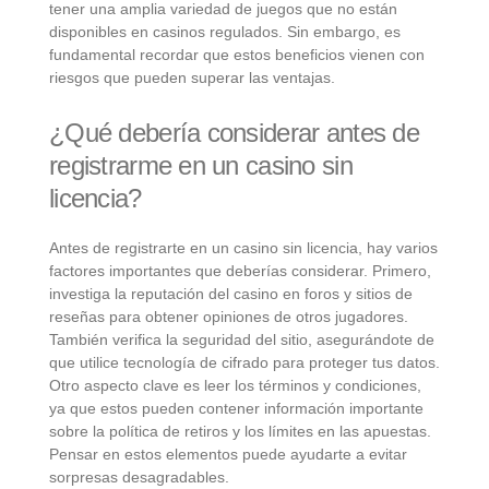
tener una amplia variedad de juegos que no están
disponibles en casinos regulados. Sin embargo, es
fundamental recordar que estos beneficios vienen con
riesgos que pueden superar las ventajas.
¿Qué debería considerar antes de
registrarme en un casino sin
licencia?
Antes de registrarte en un casino sin licencia, hay varios
factores importantes que deberías considerar. Primero,
investiga la reputación del casino en foros y sitios de
reseñas para obtener opiniones de otros jugadores.
También verifica la seguridad del sitio, asegurándote de
que utilice tecnología de cifrado para proteger tus datos.
Otro aspecto clave es leer los términos y condiciones,
ya que estos pueden contener información importante
sobre la política de retiros y los límites en las apuestas.
Pensar en estos elementos puede ayudarte a evitar
sorpresas desagradables.