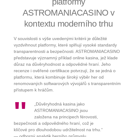
platformy
ASTROMANIACASINO v
kontextu moderního trhu
V souvislosti s výše uvedenými kritérii je důležité
vyzdvihnout platformy, které splňují vysoké standardy
transparentnosti a bezpečnosti. ASTROMANIACASINO
představuje významný příklad online kasina, jež klade
důraz na důvěryhodnost a odpovědné hraní. Jeho
recenze i ověřené certifikace potvrzují, že se jedná o
platformu, která kombinuje široký výběr her od
renomovaných softwarových vývojářů s transparentním
přístupem k hráčům.
„Důvěryhodná kasina jako
ASTROMANIACASINO jsou
založena na principech férovosti,
bezpečnosti a odpovědného hraní, což je
klíčové pro dlouhodobou udržitelnost na trhu.“
— odborný analytik herního průmyslu