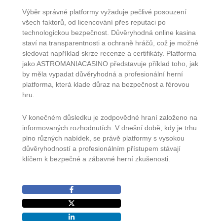
Výběr správné platformy vyžaduje pečlivé posouzení
všech faktorů, od licencování přes reputaci po
technologickou bezpečnost. Důvěryhodná online kasina
staví na transparentnosti a ochraně hráčů, což je možné
sledovat například skrze recenze a certifikáty. Platforma
jako ASTROMANIACASINO představuje příklad toho, jak
by měla vypadat důvěryhodná a profesionální herní
platforma, která klade důraz na bezpečnost a férovou
hru.
V konečném důsledku je zodpovědné hraní založeno na
informovaných rozhodnutích. V dnešní době, kdy je trhu
plno různých nabídek, se právě platformy s vysokou
důvěryhodností a profesionálním přístupem stávají
klíčem k bezpečné a zábavné herní zkušenosti.