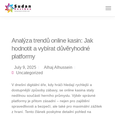
Analýza trendů online kasin: Jak
hodnotit a vybírat důvěryhodné
platformy
July 9, 2025
Alhaj Alhussein
Uncategorized
V dnešní digitální éře, kdy hráči hledají rychlejší a
dostupnější způsoby zábavy, se online kasina staly
nedílnou součástí herního průmyslu. Výběr správné
platformy je přitom zásadní – nejen pro zajištění
spravedlivosti a bezpečí, ale také pro maximální zážitek
z hraní. Tento článek poskytne detailní pohled na