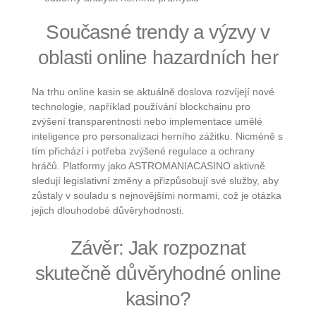
Současné trendy a výzvy v
oblasti online hazardních her
Na trhu online kasin se aktuálně doslova rozvíjejí nové
technologie, například používání blockchainu pro
zvýšení transparentnosti nebo implementace umělé
inteligence pro personalizaci herního zážitku. Nicméně s
tím přichází i potřeba zvýšené regulace a ochrany
hráčů. Platformy jako ASTROMANIACASINO aktivně
sledují legislativní změny a přizpůsobují své služby, aby
zůstaly v souladu s nejnovějšími normami, což je otázka
jejich dlouhodobé důvěryhodnosti.
Závěr: Jak rozpoznat
skutečně důvěryhodné online
kasino?