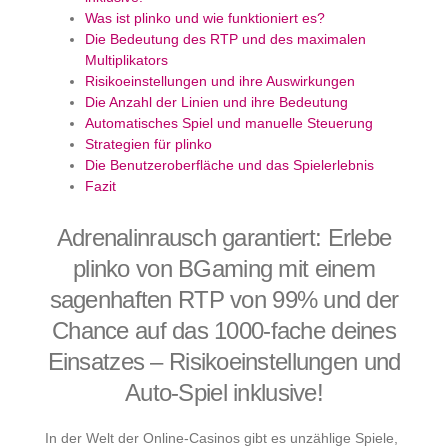
Was ist plinko und wie funktioniert es?
Die Bedeutung des RTP und des maximalen
Multiplikators
Risikoeinstellungen und ihre Auswirkungen
Die Anzahl der Linien und ihre Bedeutung
Automatisches Spiel und manuelle Steuerung
Strategien für plinko
Die Benutzeroberfläche und das Spielerlebnis
Fazit
Adrenalinrausch garantiert: Erlebe
plinko von BGaming mit einem
sagenhaften RTP von 99% und der
Chance auf das 1000-fache deines
Einsatzes – Risikoeinstellungen und
Auto-Spiel inklusive!
In der Welt der Online-Casinos gibt es unzählige Spiele,