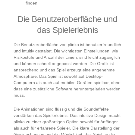
finden.
Die Benutzeroberfläche und
das Spielerlebnis
Die Benutzeroberfläche von plinko ist benutzerfreundlich
und intuitiv gestaltet. Die wichtigsten Einstellungen, wie
Risikostufe und Anzahl der Linien, sind leicht zugänglich
und können schnell angepasst werden. Die Grafik ist
ansprechend und das Spiel erzeugt eine angenehme
Atmosphäre. Das Spiel ist sowohl auf Desktop-
Computern als auch auf mobilen Geräten spielbar, ohne
dass eine zusätzliche Software heruntergeladen werden
muss.
Die Animationen sind flüssig und die Soundeffekte
verstärken das Spielerlebnis. Das intuitive Design macht
plinko zu einer großartigen Option sowohl für Anfänger
als auch für erfahrene Spieler. Die klare Darstellung der
Gewinnchancen und die Möglichkeit, das Spiel an die