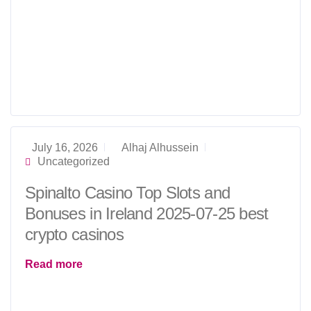
July 16, 2026
Alhaj Alhussein
Uncategorized
Spinalto Casino Top Slots and
Bonuses in Ireland 2025-07-25 best
crypto casinos
Read more