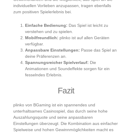
individuellen Vorlieben anzupassen, tragen ebenfalls
zum positiven Spielerlebnis bei.
Einfache Bedienung:
Das Spiel ist leicht zu
verstehen und zu spielen.
Mobilfreundlich:
plinko ist auf allen Geräten
verfügbar.
Anpassbare Einstellungen:
Passe das Spiel an
deine Präferenzen an.
Spannungsreicher Spielverlauf:
Die
Animationen und Soundeffekte sorgen für ein
fesselndes Erlebnis.
Fazit
plinko von BGaming ist ein spannendes und
unterhaltsames Casinospiel, das durch seine hohe
Auszahlungsquote und seine anpassbaren
Einstellungen überzeugt. Die Kombination aus einfacher
Spielweise und hohen Gewinnmöglichkeiten macht es