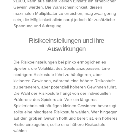
x1000, kann aus einem kleinen Einsatz ein erheblicher
Gewinn werden. Die Wahrscheinlichkeit, diesen
maximalen Multiplikator zu erreichen, mag zwar gering
sein, die Möglichkeit allein sorgt jedoch für zusätzliche
Spannung und Aufregung.
Risikoeinstellungen und ihre
Auswirkungen
Die Risikoeinstellungen bei plinko ermöglichen es
Spielern, die Volatilität des Spiels anzupassen. Eine
niedrigere Risikostufe führt zu häufigeren, aber
kleineren Gewinnen, während eine höhere Risikostufe
zu selteneren, aber potenziell höheren Gewinnen führt.
Die Wahl der Risikostufe hängt von der individuellen
Präferenz des Spielers ab. Wer ein längeres
Spielerlebnis mit häufigen kleinen Gewinnen bevorzugt,
sollte eine niedrigere Risikostufe wählen. Wer hingegen
auf den großen Gewinn hofft und bereit ist, ein höheres
Risiko einzugehen, sollte eine höhere Risikostufe
wählen.