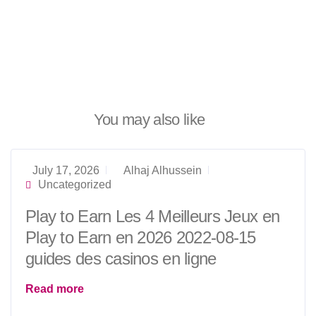
You may also like
July 17, 2026
Alhaj Alhussein
Uncategorized
Play to Earn Les 4 Meilleurs Jeux en
Play to Earn en 2026 2022-08-15
guides des casinos en ligne
Read more