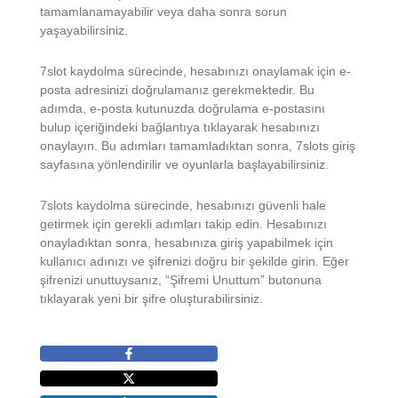
tamamlanamayabilir veya daha sonra sorun
yaşayabilirsiniz.
7slot kaydolma sürecinde, hesabınızı onaylamak için e-
posta adresinizi doğrulamanız gerekmektedir. Bu
adımda, e-posta kutunuzda doğrulama e-postasını
bulup içeriğindeki bağlantıya tıklayarak hesabınızı
onaylayın. Bu adımları tamamladıktan sonra, 7slots giriş
sayfasına yönlendirilir ve oyunlarla başlayabilirsiniz.
7slots kaydolma sürecinde, hesabınızı güvenli hale
getirmek için gerekli adımları takip edin. Hesabınızı
onayladıktan sonra, hesabınıza giriş yapabilmek için
kullanıcı adınızı ve şifrenizi doğru bir şekilde girin. Eğer
şifrenizi unuttuysanız, “Şifremi Unuttum” butonuna
tıklayarak yeni bir şifre oluşturabilirsiniz.