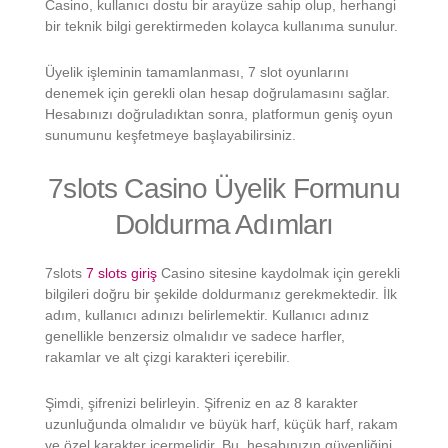
Casino, kullanıcı dostu bir arayüze sahip olup, herhangi
bir teknik bilgi gerektirmeden kolayca kullanıma sunulur.
Üyelik işleminin tamamlanması, 7 slot oyunlarını
denemek için gerekli olan hesap doğrulamasını sağlar.
Hesabınızı doğruladıktan sonra, platformun geniş oyun
sunumunu keşfetmeye başlayabilirsiniz.
7slots Casino Üyelik Formunu
Doldurma Adımları
7slots
7 slots giriş
Casino sitesine kaydolmak için gerekli
bilgileri doğru bir şekilde doldurmanız gerekmektedir. İlk
adım, kullanıcı adınızı belirlemektir. Kullanıcı adınız
genellikle benzersiz olmalıdır ve sadece harfler,
rakamlar ve alt çizgi karakteri içerebilir.
Şimdi, şifrenizi belirleyin. Şifreniz en az 8 karakter
uzunluğunda olmalıdır ve büyük harf, küçük harf, rakam
ve özel karakter içermelidir. Bu, hesabınızın güvenliğini