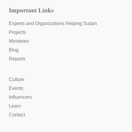
Important Links
Experts and Organizations Helping Sudan
Projects
Ministries
Blog
Reports
Culture
Events
Influencers
Learn
Contact