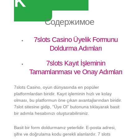
K
Содержимое
7slots Casino Üyelik Formunu
Doldurma Adımları
7slots Kayıt İşleminin
Tamamlanması ve Onay Adımları
7slots Casino, oyun dünyasında en popüler
platformlardan biridir. Kayıt işleminin hızlı ve kolay
olması, bu platformun öne çıkan avantajlarından biridir.
7slot sitesine gidip, “Üye Ol” butonuna tıklayarak basit
bir adımla hesabınızı oluşturabilirsiniz.
Basit bir form doldurmanız yeterlidir. E-posta adresi,
şifre ve doğrulama kodu gerekli alanlardır. 7 slots