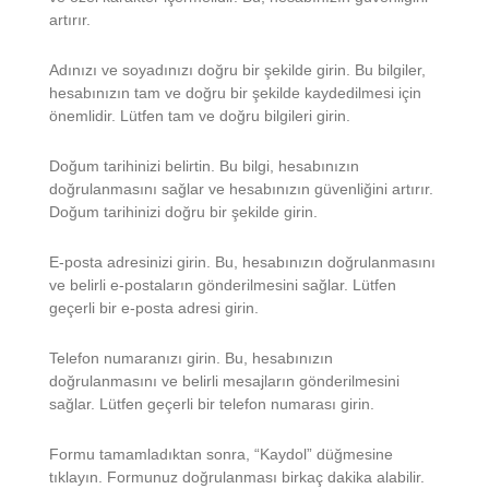
artırır.
Adınızı ve soyadınızı doğru bir şekilde girin. Bu bilgiler,
hesabınızın tam ve doğru bir şekilde kaydedilmesi için
önemlidir. Lütfen tam ve doğru bilgileri girin.
Doğum tarihinizi belirtin. Bu bilgi, hesabınızın
doğrulanmasını sağlar ve hesabınızın güvenliğini artırır.
Doğum tarihinizi doğru bir şekilde girin.
E-posta adresinizi girin. Bu, hesabınızın doğrulanmasını
ve belirli e-postaların gönderilmesini sağlar. Lütfen
geçerli bir e-posta adresi girin.
Telefon numaranızı girin. Bu, hesabınızın
doğrulanmasını ve belirli mesajların gönderilmesini
sağlar. Lütfen geçerli bir telefon numarası girin.
Formu tamamladıktan sonra, “Kaydol” düğmesine
tıklayın. Formunuz doğrulanması birkaç dakika alabilir.