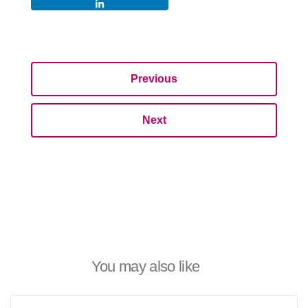
Previous
Next
You may also like