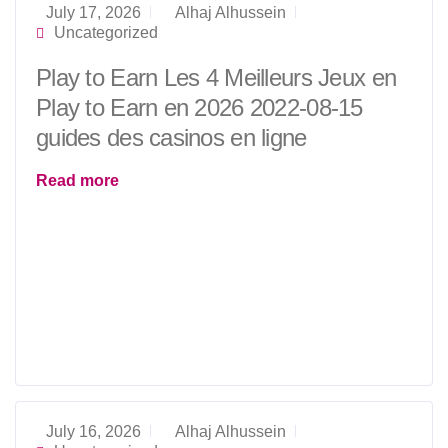
July 17, 2026
Alhaj Alhussein
Uncategorized
Play to Earn Les 4 Meilleurs Jeux en
Play to Earn en 2026 2022-08-15
guides des casinos en ligne
Read more
July 16, 2026
Alhaj Alhussein