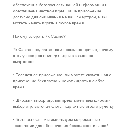
обеспечения безопасности вашей информации и
обеспечения честной игры. Наше приложение
доступно для скачивания на ваш смартфон, и вы
можете начать играть в любое время.
Почему выбрать 7k Casino?
7k Casino предлагает вам несколько причин, почему
это лучшее решение для игры в казино на
смартфоне:
• Бесплатное приложение: вы можете скачать наше
приложение бесплатно и начать играть в любое
время.
• Широкий выбор игр: мы предлагаем вам широкий
выбор игр, включая слоты, карточные игры и рулетку.
• Безопасность: мы используем современные
технологии для обеспечения безопасности вашей