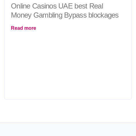
Online Casinos UAE best Real
Money Gambling Bypass blockages
Read more