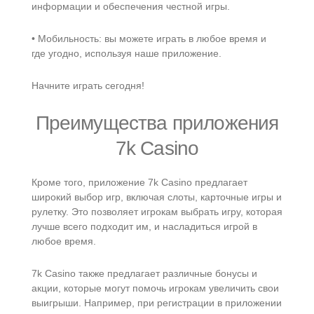
информации и обеспечения честной игры.
• Мобильность: вы можете играть в любое время и
где угодно, используя наше приложение.
Начните играть сегодня!
Преимущества приложения
7k Casino
Кроме того, приложение 7k Casino предлагает
широкий выбор игр, включая слоты, карточные игры и
рулетку. Это позволяет игрокам выбрать игру, которая
лучше всего подходит им, и насладиться игрой в
любое время.
7k Casino также предлагает различные бонусы и
акции, которые могут помочь игрокам увеличить свои
выигрыши. Например, при регистрации в приложении