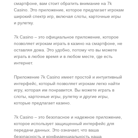
смартфоне, вам стоит обратить внимание на 7k
Casino. Это приложение, которое предлагает игрокам
широкий спектр игр, включая слоты, карточные игры
и рулетку.
7k Casino – это официальное приложение, которое
позволяет игрокам играть в казино на смартфоне, не
оставляя дома. Это удобно, потому что вы можете
играть в любое время и в любом месте, где есть
интернет.
Приложение 7k Casino имеет простой и интуитивный
интерфейс, который позволяет игрокам легко найти
игру, которая им понравится. Вы можете играть в
слоты, карточные игры, рулетку и другие игры,
которые предлагает казино.
7k Casino – это безопасное и надежное приложение,
которое использует защищенный интерфейс для
передачи данных. Это означает, что ваша
безопасность и конфиденциальность наша