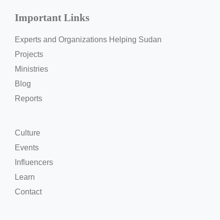
Important Links
Experts and Organizations Helping Sudan
Projects
Ministries
Blog
Reports
Culture
Events
Influencers
Learn
Contact