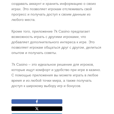
создавать аккаунт и хранить информацию о своих
играх. Это позволяет игрокам отслеживать свой
прогресс и получать доступ к своим данным из
любого места.
Кроме того, приложение 7k Casino предлагает
возможность играть с другими игроками, что
добавляет дополнительного интереса к игре. Это
позволяет игрокам общаться друг с другом, делиться
опытом и получать советы.
7k Casino – это идеальное решение для игроков,
которые ищут комфорт и удобство при игре в казино.
С помощью приложения вы можете играть в любое
время и из любой точки мира, а также получать
доступ к широкому выбору игр и бонусов.