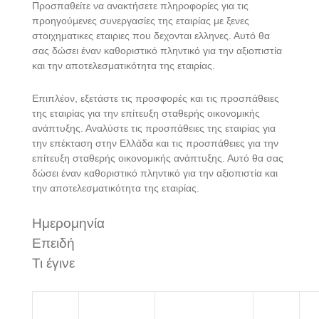
Προσπαθείτε να ανακτήσετε πληροφορίες για τις
προηγούμενες συνεργασίες της εταιρίας με ξενες
στοιχηματικες εταιριες που δεχονται ελληνες. Αυτό θα
σας δώσει έναν καθοριστικό πληντικό για την αξιοπιστία
και την αποτελεσματικότητα της εταιρίας.
Επιπλέον, εξετάστε τις προσφορές και τις προσπάθειες
της εταιρίας για την επίτευξη σταθερής οικονομικής
ανάπτυξης. Αναλύστε τις προσπάθειες της εταιρίας για
την επέκταση στην Ελλάδα και τις προσπάθειες για την
επίτευξη σταθερής οικονομικής ανάπτυξης. Αυτό θα σας
δώσει έναν καθοριστικό πληντικό για την αξιοπιστία και
την αποτελεσματικότητα της εταιρίας.
Ημερομηνία
Επειδή
Τι έγινε