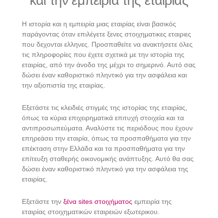
και την εμπειρία της εταιρίας
Η ιστορία και η εμπειρία μιας εταιρίας είναι βασικός
παράγοντας όταν επιλέγετε ξενες στοιχηματικες εταιριες
που δεχονται ελληνες. Προσπαθείτε να ανακτήσετε όλες
τις πληροφορίες που έχετε σχετικά με την ιστορία της
εταιρίας, από την άνοδο της μέχρι το σημερινό. Αυτό σας
δώσει έναν καθοριστικό πληντικό για την ασφάλεια και
την αξιοπιστία της εταιρίας.
Εξετάστε τις κλειδιές στιγμές της ιστορίας της εταιρίας,
όπως τα κύρια επιχειρηματικά επιτυχή στοιχεία και τα
αντιπροσωπεύματα. Αναλύστε τις περιόδους που έχουν
επηρεάσει την εταιρία, όπως τα προσπαθήματα για την
επέκταση στην Ελλάδα και τα προσπαθήματα για την
επίτευξη σταθερής οικονομικής ανάπτυξης. Αυτό θα σας
δώσει έναν καθοριστικό πληντικό για την ασφάλεια της
εταιρίας.
Εξετάστε την
ξένα sites στοιχήματος
εμπειρία της
εταιρίας στοιχηματικών εταιρειών εξωτερικου.