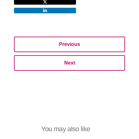
Previous
Next
You may also like