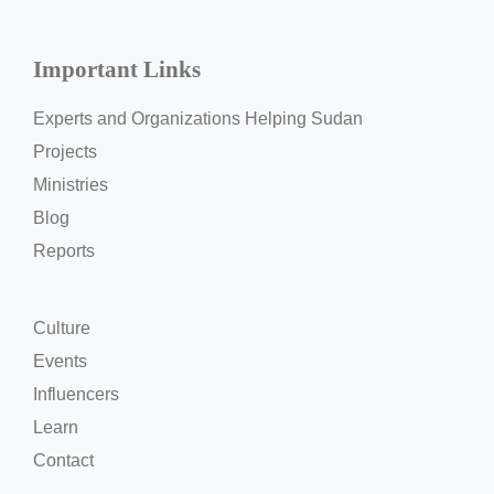
Important Links
Experts and Organizations Helping Sudan
Projects
Ministries
Blog
Reports
Culture
Events
Influencers
Learn
Contact