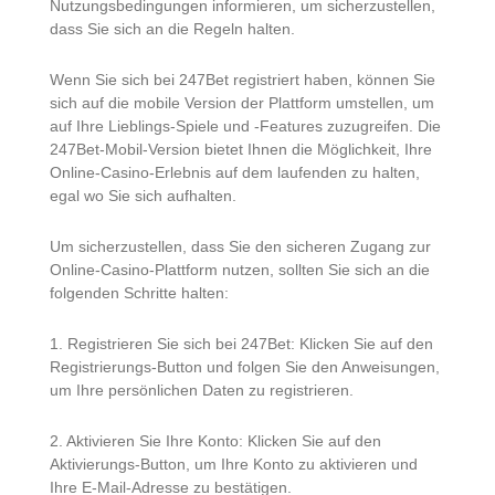
Nutzungsbedingungen informieren, um sicherzustellen,
dass Sie sich an die Regeln halten.
Wenn Sie sich bei 247Bet registriert haben, können Sie
sich auf die mobile Version der Plattform umstellen, um
auf Ihre Lieblings-Spiele und -Features zuzugreifen. Die
247Bet-Mobil-Version bietet Ihnen die Möglichkeit, Ihre
Online-Casino-Erlebnis auf dem laufenden zu halten,
egal wo Sie sich aufhalten.
Um sicherzustellen, dass Sie den sicheren Zugang zur
Online-Casino-Plattform nutzen, sollten Sie sich an die
folgenden Schritte halten:
1. Registrieren Sie sich bei 247Bet: Klicken Sie auf den
Registrierungs-Button und folgen Sie den Anweisungen,
um Ihre persönlichen Daten zu registrieren.
2. Aktivieren Sie Ihre Konto: Klicken Sie auf den
Aktivierungs-Button, um Ihre Konto zu aktivieren und
Ihre E-Mail-Adresse zu bestätigen.