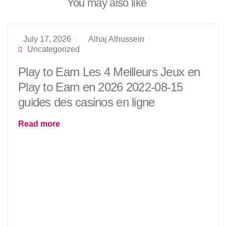
You may also like
July 17, 2026
Alhaj Alhussein
Uncategorized
Play to Earn Les 4 Meilleurs Jeux en
Play to Earn en 2026 2022-08-15
guides des casinos en ligne
Read more