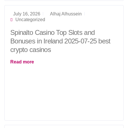
July 16, 2026
Alhaj Alhussein
Uncategorized
Spinalto Casino Top Slots and
Bonuses in Ireland 2025-07-25 best
crypto casinos
Read more