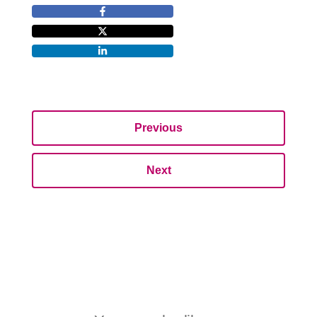
Previous
Next