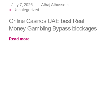
July 7, 2026
Alhaj Alhussein
Uncategorized
Online Casinos UAE best Real
Money Gambling Bypass blockages
Read more