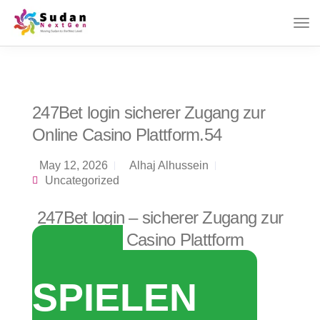
247Bet login sicherer Zugang zur
Online Casino Plattform.54
May 12, 2026
Alhaj Alhussein
Uncategorized
247Bet login – sicherer Zugang zur
Online Casino Plattform
▶️
SPIELEN