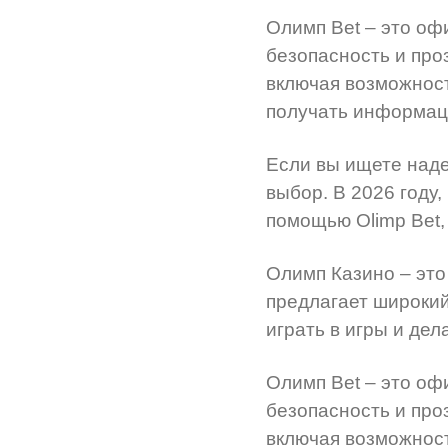
Олимп Bet – это оф
безопасность и про
включая возможност
получать информац
Если вы ищете наде
выбор. В 2026 году,
помощью Olimp Bet,
Олимп Казино – это
предлагает широкий
играть в игры и дел
Олимп Bet – это оф
безопасность и про
включая возможност