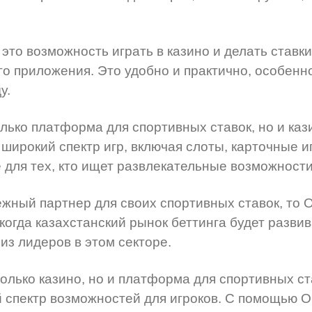
это возможность играть в казино и делать ставки
 приложения. Это удобно и практично, особенно 
у.
олько платформа для спортивных ставок, но и каз
широкий спектр игр, включая слоты, карточные и
для тех, кто ищет развлекательные возможности
жный партнер для своих спортивных ставок, то O
 когда казахстанский рынок беттинга будет развив
из лидеров в этом секторе.
только казино, но и платформа для спортивных ст
 спектр возможностей для игроков. С помощью O