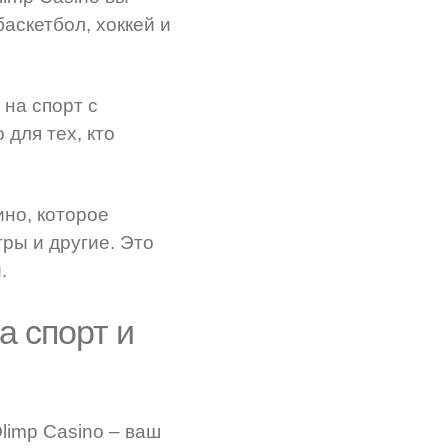
аскетбол, хоккей и
 на спорт с
для тех, кто
ино, которое
гры и другие. Это
.
а спорт и
limp Casino – ваш