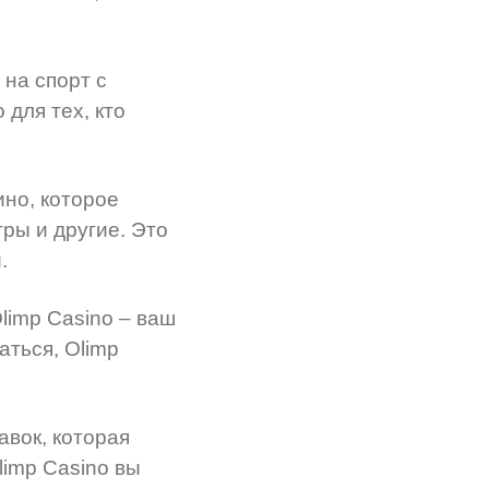
 на спорт с
для тех, кто
ино, которое
гры и другие. Это
.
limp Casino – ваш
аться, Olimp
авок, которая
limp Casino вы