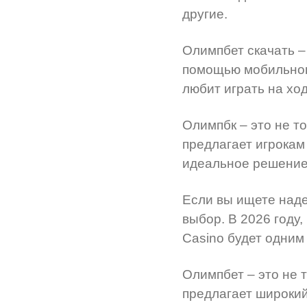
другие.
Олимпбет скачать – 
помощью мобильного
любит играть на ход
Олимпбк – это не т
предлагает игрокам 
идеальное решение 
Если вы ищете наде
выбор. В 2026 году,
Casino будет одним 
Олимпбет – это не 
предлагает широкий