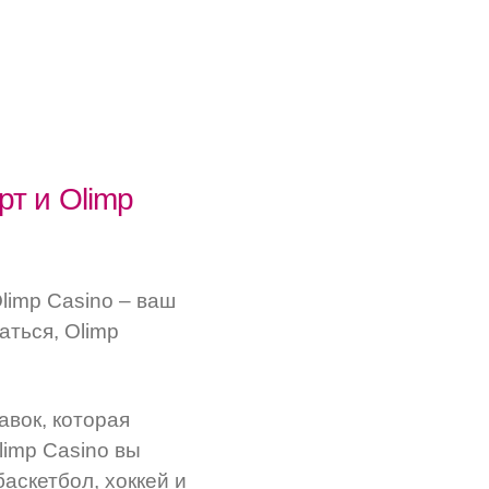
рт и Olimp
limp Casino – ваш
аться, Olimp
авок, которая
limp Casino вы
аскетбол, хоккей и