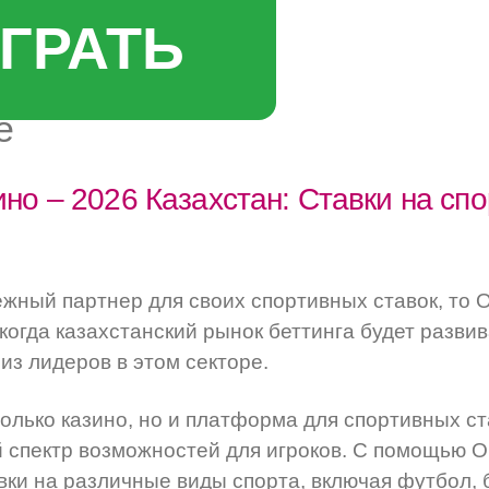
ИГРАТЬ
е
но – 2026 Казахстан: Ставки на спо
жный партнер для своих спортивных ставок, то O
 когда казахстанский рынок беттинга будет развив
из лидеров в этом секторе.
только казино, но и платформа для спортивных ст
 спектр возможностей для игроков. С помощью O
вки на различные виды спорта, включая футбол, б