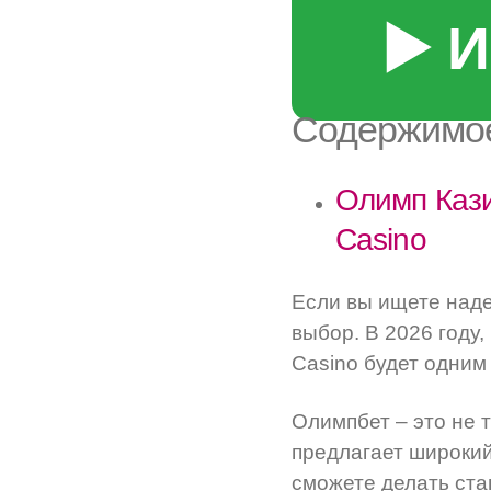
▶️ 
Содержимо
Олимп Кази
Casino
Если вы ищете наде
выбор. В 2026 году,
Casino будет одним 
Олимпбет – это не 
предлагает широкий
сможете делать ста