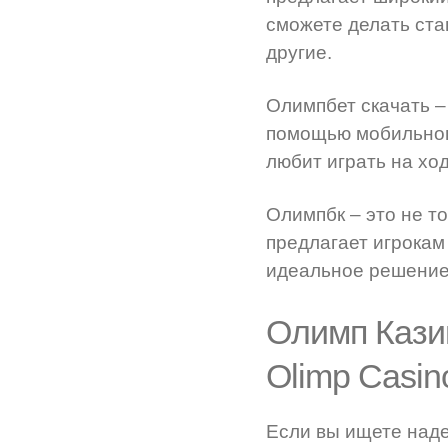
сможете делать ста
другие.
Олимпбет скачать – 
помощью мобильного
любит играть на ход
Олимпбк – это не т
предлагает игрокам 
идеальное решение 
Олимп Казин
Olimp Casin
Если вы ищете наде