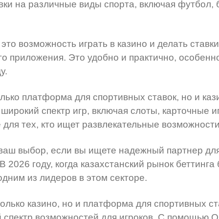
вки на различные виды спорта, включая футбол, б
это возможность играть в казино и делать ставки
 приложения. Это удобно и практично, особенно 
у.
олько платформа для спортивных ставок, но и каз
широкий спектр игр, включая слоты, карточные и
для тех, кто ищет развлекательные возможности
ваш выбор, если вы ищете надежный партнер дл
В 2026 году, когда казахстанский рынок беттинга 
одним из лидеров в этом секторе.
только казино, но и платформа для спортивных ст
 спектр возможностей для игроков. С помощью O