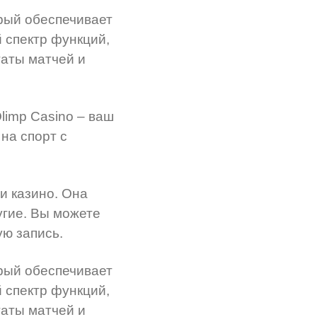
рый обеспечивает
 спектр функций,
таты матчей и
limp Casino – ваш
на спорт с
и казино. Она
угие. Вы можете
ую запись.
рый обеспечивает
 спектр функций,
таты матчей и