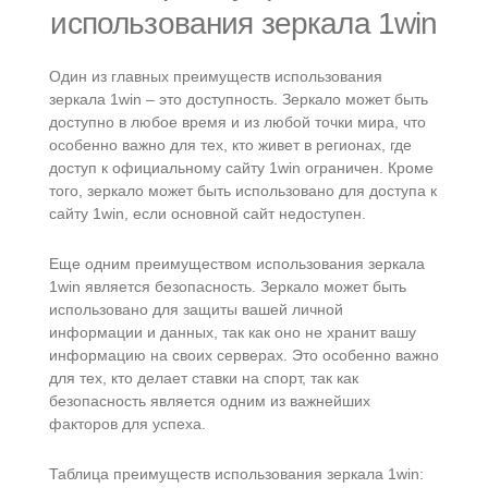
использования зеркала 1win
Один из главных преимуществ использования
зеркала 1win – это доступность. Зеркало может быть
доступно в любое время и из любой точки мира, что
особенно важно для тех, кто живет в регионах, где
доступ к официальному сайту 1win ограничен. Кроме
того, зеркало может быть использовано для доступа к
сайту 1win, если основной сайт недоступен.
Еще одним преимуществом использования зеркала
1win является безопасность. Зеркало может быть
использовано для защиты вашей личной
информации и данных, так как оно не хранит вашу
информацию на своих серверах. Это особенно важно
для тех, кто делает ставки на спорт, так как
безопасность является одним из важнейших
факторов для успеха.
Таблица преимуществ использования зеркала 1win: