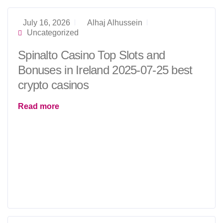
July 16, 2026
Alhaj Alhussein
Uncategorized
Spinalto Casino Top Slots and
Bonuses in Ireland 2025-07-25 best
crypto casinos
Read more