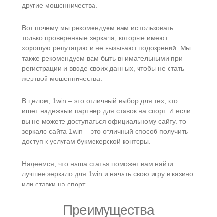
другие мошенничества.
Вот почему мы рекомендуем вам использовать
только проверенные зеркала, которые имеют
хорошую репутацию и не вызывают подозрений. Мы
также рекомендуем вам быть внимательными при
регистрации и вводе своих данных, чтобы не стать
жертвой мошенничества.
В целом, 1win – это отличный выбор для тех, кто
ищет надежный партнер для ставок на спорт. И если
вы не можете доступаться официальному сайту, то
зеркало сайта 1win – это отличный способ получить
доступ к услугам букмекерской конторы.
Надеемся, что наша статья поможет вам найти
лучшее зеркало для 1win и начать свою игру в казино
или ставки на спорт.
Преимущества