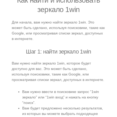
Как найти и использовать
зеркало 1win
Для начала, вам нужно найти зеркало 1win. Это
может быть сделано, используя поисковики, такие как
Google, или просматривая списки зеркал, доступных
в интернете.
Шаг 1: найти зеркало 1win
Вам нужно найти зеркало 1win, которое будет
доступно для вас. Это может быть сделано,
используя поисковики, такие как Google, или
просматривая списки зеркал, доступных в интернете.
Вам нужно ввести в поисковике запрос “1win
зеркало” или “1win вход” и нажать на кнопку
“поиск”.
Вам будет предложено несколько результатов,
из которых вы можете выбрать подходящее