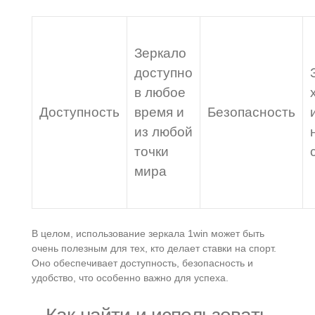
Зеркало
доступно
в любое
Доступность
время и
Безопасность
из любой
точки
мира
В целом, использование зеркала 1win может быть
очень полезным для тех, кто делает ставки на спорт.
Оно обеспечивает доступность, безопасность и
удобство, что особенно важно для успеха.