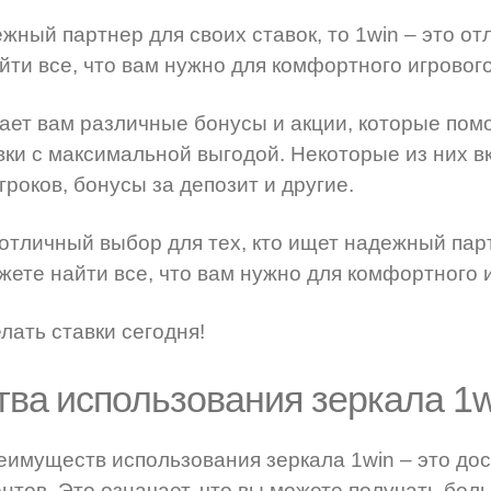
жный партнер для своих ставок, то 1win – это о
йти все, что вам нужно для комфортного игровог
гает вам различные бонусы и акции, которые помо
авки с максимальной выгодой. Некоторые из них в
роков, бонусы за депозит и другие.
о отличный выбор для тех, кто ищет надежный пар
ожете найти все, что вам нужно для комфортного 
лать ставки сегодня!
ва использования зеркала 1w
еимуществ использования зеркала 1win – это до
тов. Это означает, что вы можете получать боль