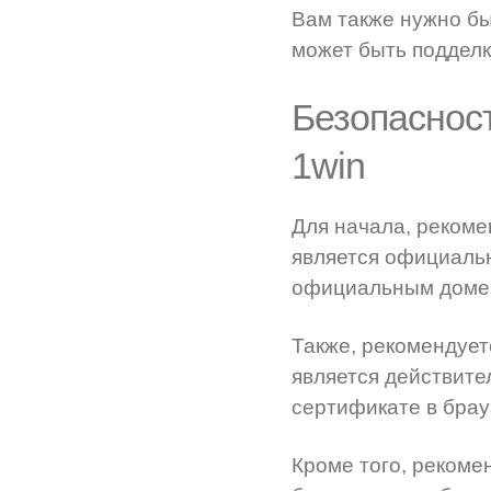
Вам также нужно бы
может быть подделк
Безопаснос
1win
Для начала, рекоме
является официальн
официальным домен
Также, рекомендует
является действит
сертификате в брау
Кроме того, рекоме