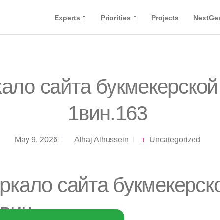
Experts
Priorities
Projects
NextGe
кало сайта букмекерской
1вин.163
May 9, 2026
Alhaj Alhussein
Uncategorized
ркало сайта букмекерск
1вин