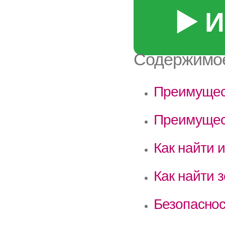
▶️ 
Содержимо
Преимущест
Преимущест
Как найти 
Как найти 
Безопаснос