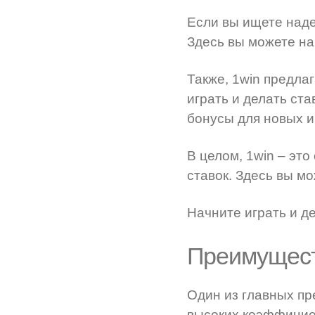
Если вы ищете наде
Здесь вы можете на
Также, 1win предла
играть и делать ст
бонусы для новых иг
В целом, 1win – эт
ставок. Здесь вы м
Начните играть и де
Преимущест
Один из главных пр
высоких коэффициен