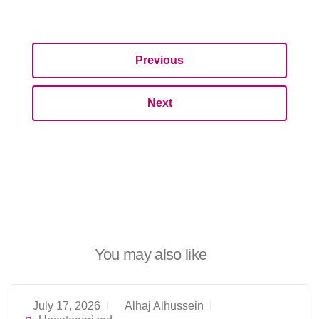
Previous
Next
You may also like
July 17, 2026
Alhaj Alhussein