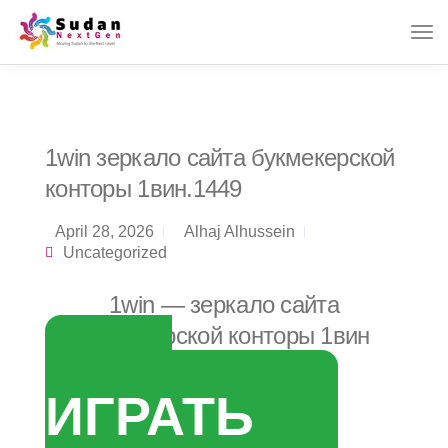
1win зеркало сайта букмекерской
конторы 1вин.1449
April 28, 2026
Alhaj Alhussein
Uncategorized
1win — зеркало сайта
букмекерской конторы 1вин
▶️
ИГРАТЬ