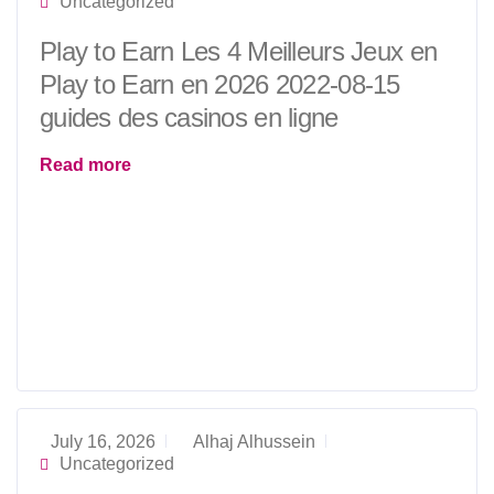
Uncategorized
Play to Earn Les 4 Meilleurs Jeux en
Play to Earn en 2026 2022-08-15
guides des casinos en ligne
Read more
July 16, 2026
Alhaj Alhussein
Uncategorized