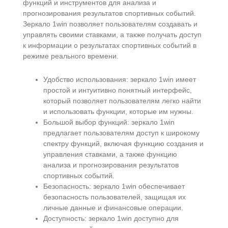
функций и инструментов для анализа и
прогнозирования результатов спортивных событий.
Зеркало 1win позволяет пользователям создавать и
управлять своими ставками, а также получать доступ
к информации о результатах спортивных событий в
режиме реального времени.
Удобство использования: зеркало 1win имеет
простой и интуитивно понятный интерфейс,
который позволяет пользователям легко найти
и использовать функции, которые им нужны.
Большой выбор функций: зеркало 1win
предлагает пользователям доступ к широкому
спектру функций, включая функцию создания и
управления ставками, а также функцию
анализа и прогнозирования результатов
спортивных событий.
Безопасность: зеркало 1win обеспечивает
безопасность пользователей, защищая их
личные данные и финансовые операции.
Доступность: зеркало 1win доступно для