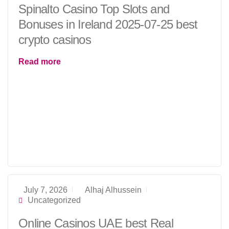
Spinalto Casino Top Slots and
Bonuses in Ireland 2025-07-25 best
crypto casinos
Read more
July 7, 2026
Alhaj Alhussein
Uncategorized
Online Casinos UAE best Real