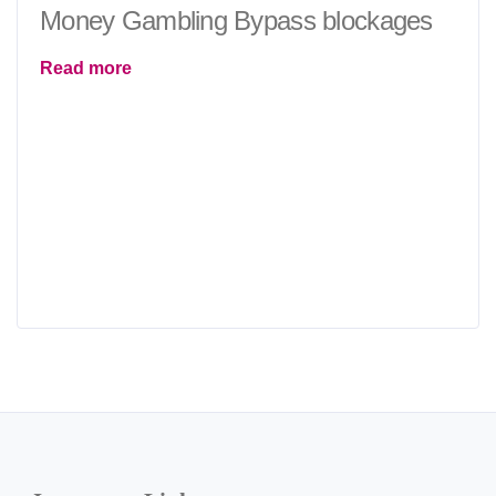
Money Gambling Bypass blockages
Read more